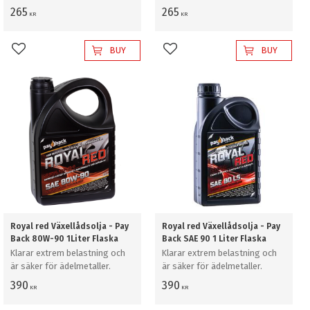
265
265
KR
KR
BUY
BUY
Add to favorites
Add to favorites
Royal red Växellådsolja - Pay
Royal red Växellådsolja - Pay
Back 80W-90 1Liter Flaska
Back SAE 90 1 Liter Flaska
Klarar extrem belastning och
Klarar extrem belastning och
är säker för ädelmetaller.
är säker för ädelmetaller.
390
390
KR
KR