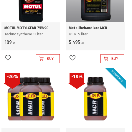
MOTUL MOTYLGEAR 75W90
Metallbehandlare MCR
Technosynthese 1 Liter
X1-R. 5 liter
189
5 495
KR
KR
BUY
BUY
Add to favorites
Add to favorites
STORSÄLJARE!
26
%
18
%