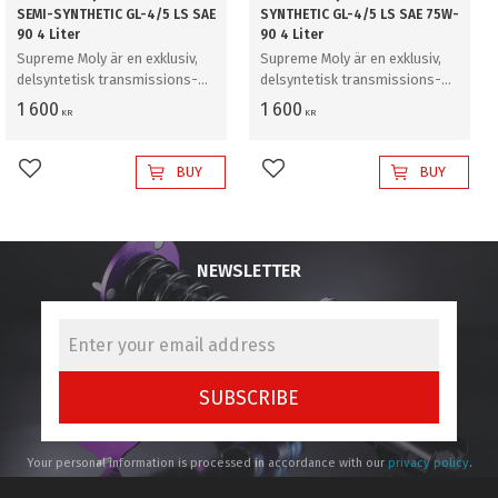
SEMI-SYNTHETIC GL-4/5 LS SAE
SYNTHETIC GL-4/5 LS SAE 75W-
90 4 Liter
90 4 Liter
Supreme Moly är en exklusiv,
Supreme Moly är en exklusiv,
delsyntetisk transmissions-
delsyntetisk transmissions-
och växellådsolja med en
och växellådsolja med en
1 600
1 600
KR
KR
additivteknik för lägre friktion
additivteknik för lägre friktion
och extrem belastning.
och extrem belastning.
BUY
BUY
Add to favorites
Add to favorites
NEWSLETTER
SUBSCRIBE
Your personal information is processed in accordance with our
privacy policy
.