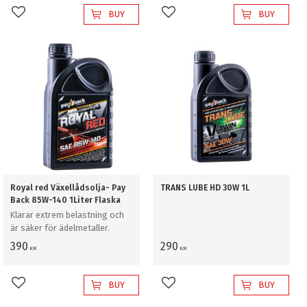
BUY
BUY
Add to favorites
Add to favorites
Royal red Växellådsolja- Pay
TRANS LUBE HD 30W 1L
Back 85W-140 1Liter Flaska
Klarar extrem belastning och
är säker för ädelmetaller.
390
290
KR
KR
BUY
BUY
Add to favorites
Add to favorites