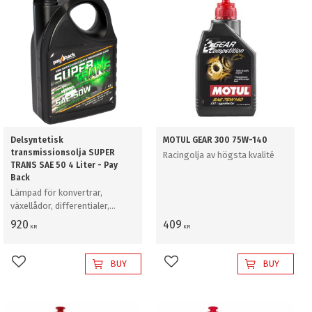
Delsyntetisk
MOTUL GEAR 300 75W-140
transmissionsolja SUPER
Racingolja av högsta kvalité
TRANS SAE 50 4 Liter - Pay
Back
Lämpad för konvertrar,
växellådor, differentialer,
hydrostater, hydraulik och
920
409
KR
KR
axlar med våta bromsar.
BUY
BUY
Add to favorites
Add to favorites