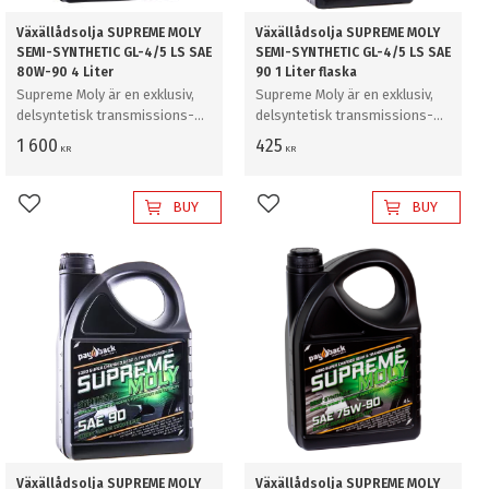
Växällådsolja SUPREME MOLY
Växällådsolja SUPREME MOLY
SEMI-SYNTHETIC GL-4/5 LS SAE
SEMI-SYNTHETIC GL-4/5 LS SAE
80W-90 4 Liter
90 1 Liter flaska
Supreme Moly är en exklusiv,
Supreme Moly är en exklusiv,
delsyntetisk transmissions-
delsyntetisk transmissions-
och växellådsolja med en
och växellådsolja med en
1 600
425
KR
KR
additivteknik för lägre friktion
additivteknik för lägre friktion
och extrem belastning.
och extrem belastning.
BUY
BUY
Add to favorites
Add to favorites
Växällådsolja SUPREME MOLY
Växällådsolja SUPREME MOLY