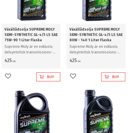
Växällådsolja SUPREME MOLY
Växällådsolja SUPREME MOLY
SEMI-SYNTHETIC GL-4/5 LS SAE
SEMI-SYNTHETIC GL-4/5 LS SAE
75W-90 1 Liter Flaska
80W - 140 1 Liter Flaska
Supreme Moly är en exklusiv,
Supreme Moly är en exklusiv,
delsyntetisk transmissions-
delsyntetisk transmissions-
och växellådsolja med en
och växellådsolja med en
425
425
KR
KR
additivteknik för lägre friktion
additivteknik för lägre friktion
och extrem belastning.
och extrem belastning.
BUY
BUY
Add to favorites
Add to favorites