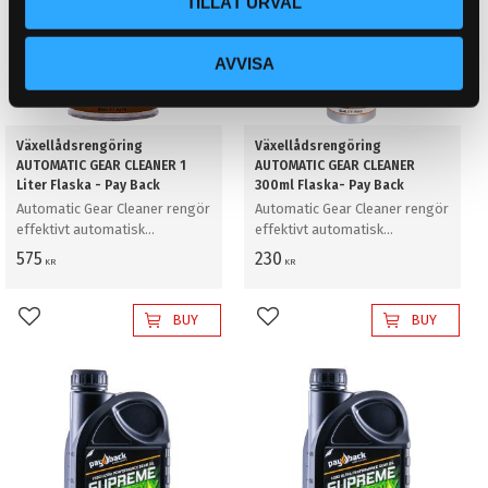
TILLÅT URVAL
AVVISA
Växellådsrengöring
Växellådsrengöring
AUTOMATIC GEAR CLEANER 1
AUTOMATIC GEAR CLEANER
Liter Flaska - Pay Back
300ml Flaska- Pay Back
Automatic Gear Cleaner rengör
Automatic Gear Cleaner rengör
effektivt automatisk
effektivt automatisk
växellådor och konvertrar
växellådor och konvertrar
575
230
KR
KR
invändigt innan oljebyte.
invändigt innan oljebyte.
BUY
BUY
Add to favorites
Add to favorites