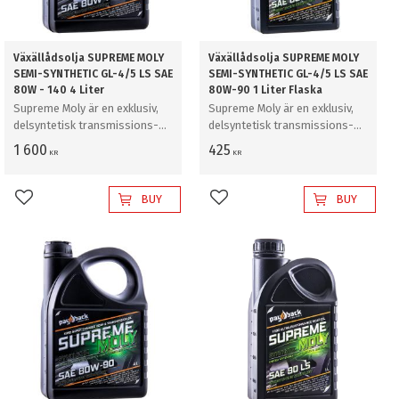
Växällådsolja SUPREME MOLY
Växällådsolja SUPREME MOLY
SEMI-SYNTHETIC GL-4/5 LS SAE
SEMI-SYNTHETIC GL-4/5 LS SAE
80W - 140 4 Liter
80W-90 1 Liter Flaska
Supreme Moly är en exklusiv,
Supreme Moly är en exklusiv,
delsyntetisk transmissions-
delsyntetisk transmissions-
och växellådsolja med en
och växellådsolja med en
1 600
425
KR
KR
additivteknik för lägre friktion
additivteknik för lägre friktion
och extrem belastning.
och extrem belastning.
BUY
BUY
Add to favorites
Add to favorites