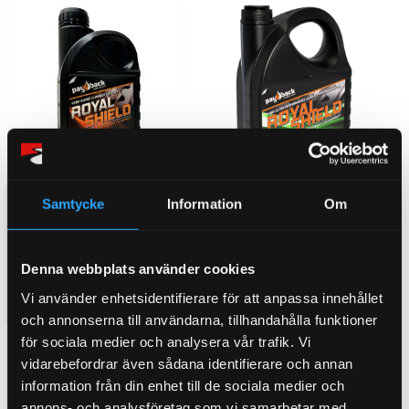
Växellådsolja ROYAL SHIELD
Växellådsolja ROYAL SHIELD
Samtycke
Information
Om
SAE 75W-140 1 Liter Flaska -
SAE 75W-140 4 Liter Flaska -
Pay Back
Pay Back
Helsyntetisk transmission och
Helsyntetisk transmission och
Denna webbplats använder cookies
växellådsolja för
växellådsolja för
hållbarhet,energibesparing
hållbarhet,energibesparing
560
2 100
Vi använder enhetsidentifierare för att anpassa innehållet
KR
KR
och hög funktion i sträng kyla
och hög funktion i sträng kyla
och annonserna till användarna, tillhandahålla funktioner
samt helt galvaniskt säker för
samt helt galvaniskt säker för
för sociala medier och analysera vår trafik. Vi
ädelmetaller.
ädelmetaller.
BUY
BUY
Add to favorites
Add to favorites
vidarebefordrar även sådana identifierare och annan
information från din enhet till de sociala medier och
annons- och analysföretag som vi samarbetar med.