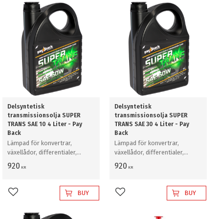
Delsyntetisk
Delsyntetisk
transmissionsolja SUPER
transmissionsolja SUPER
TRANS SAE 10 4 Liter - Pay
TRANS SAE 30 4 Liter - Pay
Back
Back
Lämpad för konvertrar,
Lämpad för konvertrar,
växellådor, differentialer,
växellådor, differentialer,
hydrostater, hydraulik och
hydrostater, hydraulik och
920
920
KR
KR
axlar med våta bromsar.
axlar med våta bromsar.
BUY
BUY
Add to favorites
Add to favorites