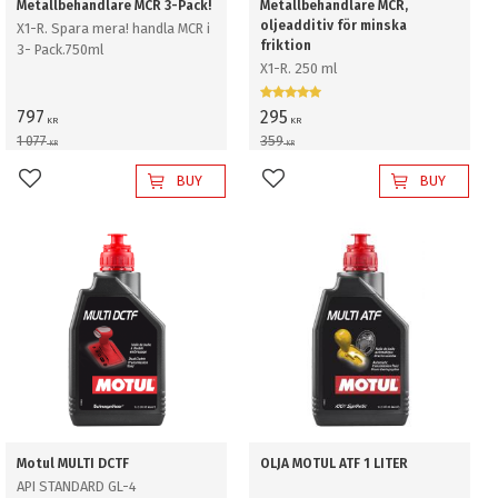
Metallbehandlare MCR 3-Pack!
Metallbehandlare MCR,
oljeadditiv för minska
X1-R. Spara mera! handla MCR i
friktion
3- Pack.750ml
X1-R. 250 ml
797
295
KR
KR
1 077
359
KR
KR
BUY
BUY
Add to favorites
Add to favorites
Motul MULTI DCTF
OLJA MOTUL ATF 1 LITER
API STANDARD GL-4