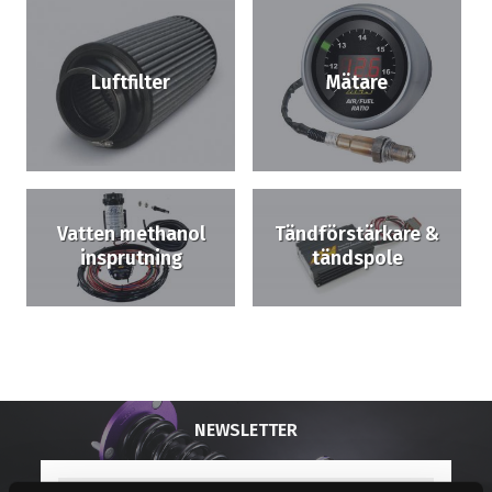
Luftfilter
Mätare
Vatten methanol
Tändförstärkare &
insprutning
tändspole
NEWSLETTER