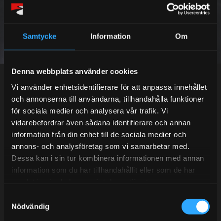
SUBSCRIBE
Samtycke
Information
Om
Your personal information is processed in accordance with our
privacy policy
.
Denna webbplats använder cookies
Vi använder enhetsidentifierare för att anpassa innehållet
och annonserna till användarna, tillhandahålla funktioner
för sociala medier och analysera vår trafik. Vi
Telefonsupport:
vidarebefordrar även sådana identifierare och annan
information från din enhet till de sociala medier och
annons- och analysföretag som vi samarbetar med.
Mån-Tors: 10:30-15:00
Dessa kan i sin tur kombinera informationen med annan
Lunchstängt 12:00-13:00
information som du har tillhandahållit eller som de har
samlat in när du har använt deras tjänster.
Tel: 031- 51 66 60
S
Nödvändig
a
E-post:
info@streetperformance.se
m