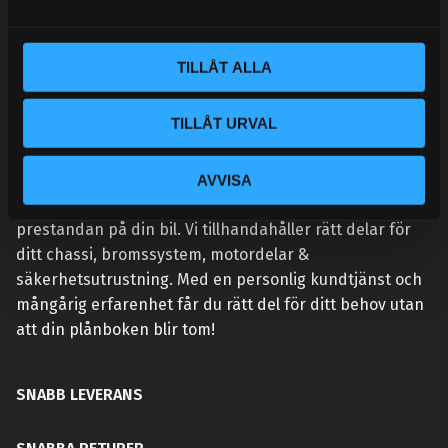
a
l
TILLÅT ALLA
TILLÅT URVAL
VÅR AFFÄRSIDÉ ÄR ENKEL:
AVVISA
Handlar du hos Street Performance så höjer du
prestandan på din bil. Vi tillhandahåller rätt delar för
ditt chassi, bromssystem, motordelar &
säkerhetsutrustning. Med en personlig kundtjänst och
mångårig erfarenhet får du rätt del för ditt behov utan
att din plånboken blir tom!
SNABB LEVERANS