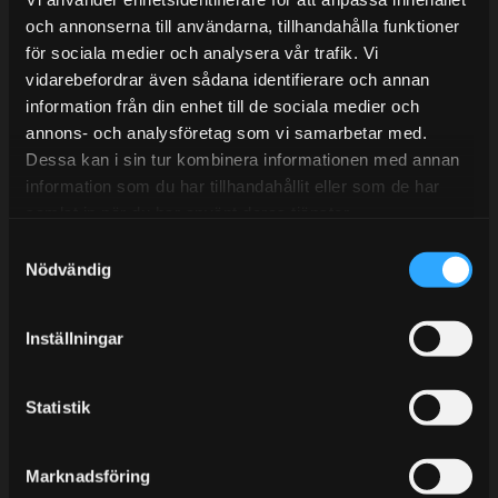
och annonserna till användarna, tillhandahålla funktioner
Tel: 031- 51 66 60
för sociala medier och analysera vår trafik. Vi
vidarebefordrar även sådana identifierare och annan
E-post:
info@streetperformance.se
information från din enhet till de sociala medier och
annons- och analysföretag som vi samarbetar med.
Dessa kan i sin tur kombinera informationen med annan
information som du har tillhandahållit eller som de har
samlat in när du har använt deras tjänster.
BLOG
S
Nödvändig
KUNSKAPSCENTER
a
m
KONTAKTA OSS
t
Inställningar
CUSTOMER SERVICE
y
c
MY PAGES
k
Statistik
e
s
Marknadsföring
v