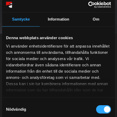
SUBSCRIBE
Samtycke
Information
Om
Your personal information is processed in accordance with our
privacy policy
.
Denna webbplats använder cookies
Vi använder enhetsidentifierare för att anpassa innehållet
och annonserna till användarna, tillhandahålla funktioner
för sociala medier och analysera vår trafik. Vi
Telefonsupport:
vidarebefordrar även sådana identifierare och annan
information från din enhet till de sociala medier och
annons- och analysföretag som vi samarbetar med.
Mån-Tors: 10:30-15:00
Dessa kan i sin tur kombinera informationen med annan
Lunchstängt 12:00-13:00
information som du har tillhandahållit eller som de har
samlat in när du har använt deras tjänster.
Tel: 031- 51 66 60
S
Nödvändig
a
E-post:
info@streetperformance.se
m