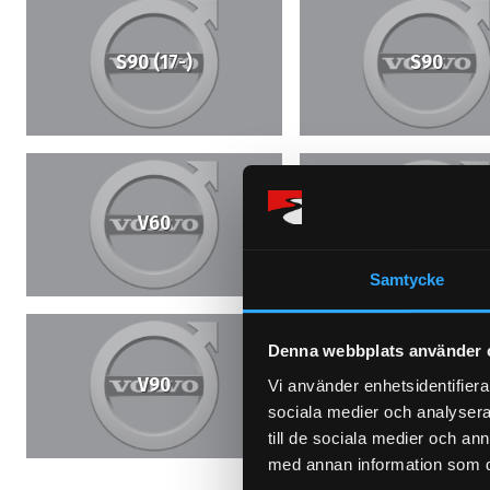
S90 (17-)
S90
V60
V70 1 (97-00)
Samtycke
Denna webbplats använder 
V90
XC40 (18-)
Vi använder enhetsidentifierar
sociala medier och analysera 
till de sociala medier och a
med annan information som du 