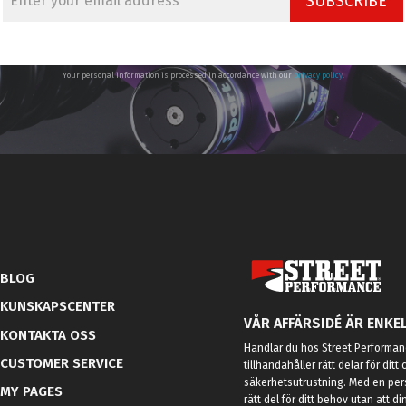
SUBSCRIBE
Your personal information is processed in accordance with our
privacy policy
.
BLOG
KUNSKAPSCENTER
VÅR AFFÄRSIDÉ ÄR ENKEL
KONTAKTA OSS
Handlar du hos Street Performanc
CUSTOMER SERVICE
tillhandahåller rätt delar för dit
säkerhetsutrustning. Med en per
MY PAGES
rätt del för ditt behov utan att d