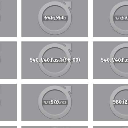
940, 960
C3
S40, V40 Fas 1 (96-00)
S40, V40 Fa
S70
S80 (2