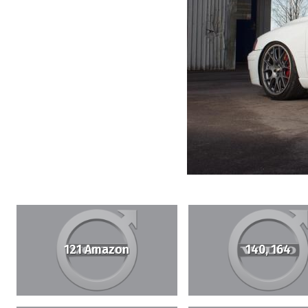
121 Amazon
140, 164