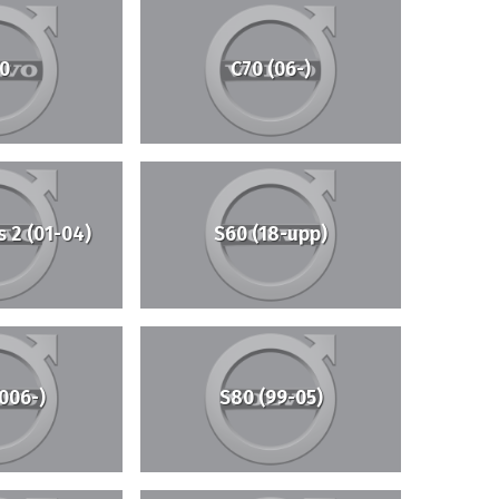
0
C70 (06-)
s 2 (01-04)
S60 (18-upp)
006-)
S80 (99-05)