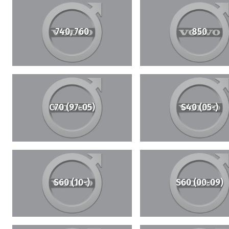
740, 760
850
C70 (97-05)
S40 (05-)
S60 (10-)
S60 (00-09)