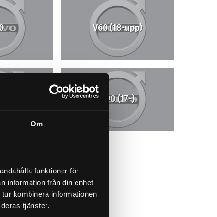
0
V60 (18-upp)
(08-)
V90 (17-)
Om
90
andahålla funktioner för
n information från din enhet
 tur kombinera informationen
deras tjänster.