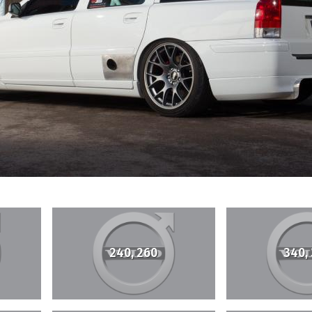
240, 260
340,