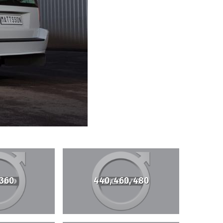
 360
440, 460, 480