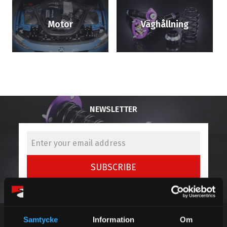
Motor
Väghållning
NEWSLETTER
SUBSCRIBE
Your personal information is processed in accordance with our
privacy policy
.
Samtycke
Information
Om