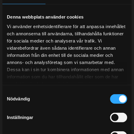
Denna webbplats använder cookies
Telefonsupport:
Vi använder enhetsidentifierare för att anpassa innehållet
och annonserna till användarna, tillhandahålla funktioner
Mån-Tors: 10:30-15:00
för sociala medier och analysera vår trafik. Vi
vidarebefordrar även sådana identifierare och annan
Lunchstängt 12:00-13:00
information från din enhet till de sociala medier och
annons- och analysföretag som vi samarbetar med.
Tel: 031- 51 66 60
Dessa kan i sin tur kombinera informationen med annan
E-post:
info@streetperformance.se
information som du har tillhandahållit eller som de har
samlat in när du har använt deras tjänster.
S
Nödvändig
a
m
t
BLOG
Inställningar
y
KUNSKAPSCENTER
c