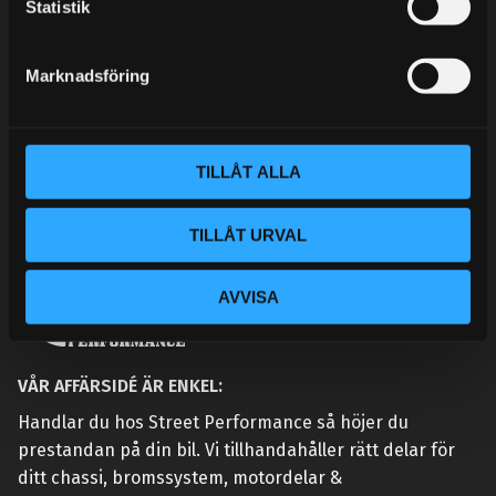
k
Statistik
KONTAKTA OSS
e
CUSTOMER SERVICE
s
Marknadsföring
MY PAGES
v
a
l
TILLÅT ALLA
TILLÅT URVAL
AVVISA
VÅR AFFÄRSIDÉ ÄR ENKEL:
Handlar du hos Street Performance så höjer du
prestandan på din bil. Vi tillhandahåller rätt delar för
ditt chassi, bromssystem, motordelar &