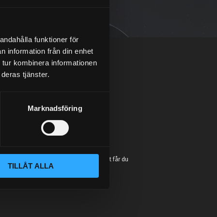
andahålla funktioner för
n information från din enhet
 tur kombinera informationen
deras tjänster.
Marknadsföring
:
e så höjer du prestandan på din bil. Vi
t chassi, bromssystem, motordelar &
sonlig kundtjänst och mångårig erfarenhet får du
TILLÅT ALLA
in plånboken blir tom!