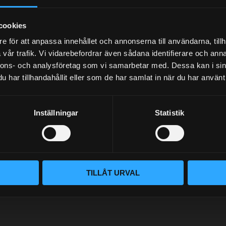
Your personal information is processed in accordance with our
privacy policy
.
cookies
e för att anpassa innehållet och annonserna till användarna, tillh
vår trafik. Vi vidarebefordrar även sådana identifierare och anna
nnons- och analysföretag som vi samarbetar med. Dessa kan i sin
har tillhandahållit eller som de har samlat in när du har använt 
BLOG
Inställningar
Statistik
KUNSKAPSCENTER
VÅR AFFÄRSIDÉ ÄR ENKEL
KONTAKTA OSS
Handlar du hos Street Performanc
CUSTOMER SERVICE
tillhandahåller rätt delar för dit
säkerhetsutrustning. Med en per
MY PAGES
TILLÅT URVAL
rätt del för ditt behov utan att d