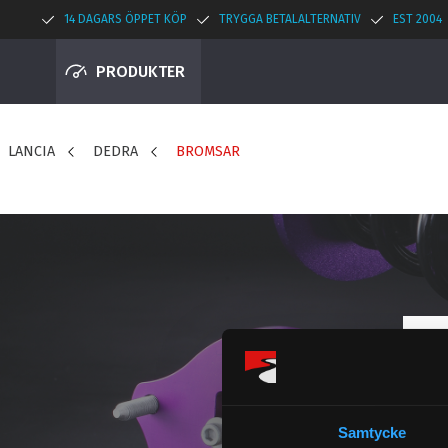
14 DAGARS ÖPPET KÖP
TRYGGA BETALALTERNATIV
EST 2004
PRODUKTER
LANCIA
DEDRA
BROMSAR
Samtycke