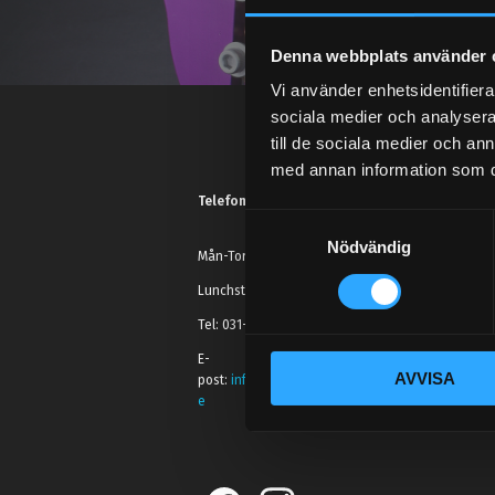
Denna webbplats använder 
Vi använder enhetsidentifierar
sociala medier och analysera 
till de sociala medier och a
med annan information som du 
Telefonsupport:
S
Nödvändig
a
Mån-Tors: 10:30-15:00
m
Lunchstängt 12:00-13:00
t
Tel: 031- 51 66 60
y
c
E-
AVVISA
k
post:
info@streetperformance.s
e
e
s
v
a