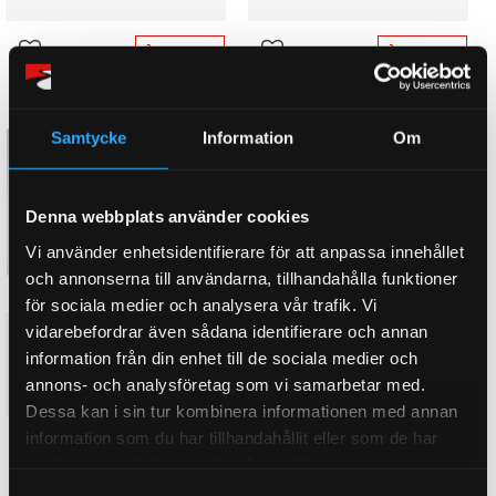
BUY
BUY
Add to favorites
Add to favorites
Samtycke
Information
Om
Denna webbplats använder cookies
Vi använder enhetsidentifierare för att anpassa innehållet
och annonserna till användarna, tillhandahålla funktioner
för sociala medier och analysera vår trafik. Vi
vidarebefordrar även sådana identifierare och annan
H-Profilvevstakar Volvo
Vitmotor 152-23-53mm
information från din enhet till de sociala medier och
annons- och analysföretag som vi samarbetar med.
895
KR
Dessa kan i sin tur kombinera informationen med annan
information som du har tillhandahållit eller som de har
BUY
Add to favorites
samlat in när du har använt deras tjänster.