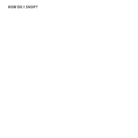
HOW DO I SHOP?
TERMS AND CONDITIONS
POLICY AND COOKIES
COOKIES
COMPLAINT AND RETURN