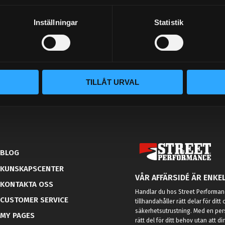
Inställningar
Statistik
Your personal information is processed in accordance with our
privacy policy
.
TILLÅT URVAL
BLOG
KUNSKAPSCENTER
VÅR AFFÄRSIDÉ ÄR ENKEL
KONTAKTA OSS
Handlar du hos Street Performanc
CUSTOMER SERVICE
tillhandahåller rätt delar för dit
säkerhetsutrustning. Med en per
MY PAGES
rätt del för ditt behov utan att d