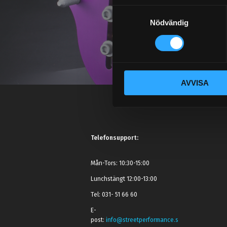
S
Nödvändig
a
m
t
y
c
AVVISA
k
e
s
v
a
Telefonsupport:
l
Mån-Tors: 10:30-15:00
Lunchstängt 12:00-13:00
Tel: 031- 51 66 60
E-
post:
info@streetperformance.s