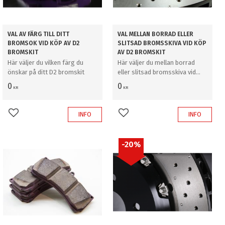
VAL AV FÄRG TILL DITT
VAL MELLAN BORRAD ELLER
BROMSOK VID KÖP AV D2
SLITSAD BROMSSKIVA VID KÖP
BROMSKIT
AV D2 BROMSKIT
Här väljer du vilken färg du
Här väljer du mellan borrad
önskar på ditt D2 bromskit
eller slitsad bromsskiva vid
köp av D2 bromskit
0
0
KR
KR
INFO
INFO
Add to favorites
Add to favorites
20
%