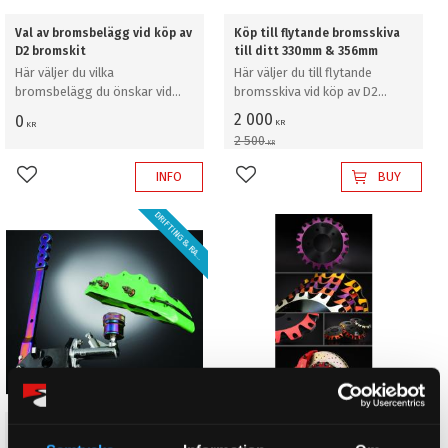
Val av bromsbelägg vid köp av
Köp till flytande bromsskiva
D2 bromskit
till ditt 330mm & 356mm
Här väljer du vilka
Här väljer du till flytande
bromsbelägg du önskar vid
bromsskiva vid köp av D2
köp av D2 bromskit
bromskit
2 000
0
KR
KR
2 500
KR
INFO
BUY
Add to favorites
Add to favorites
D
R
I
F
T
I
N
G
&
R
A
L
Y
L
!
Tillägg för "Dual Fuel"
Köp till dubbelfärg på bell