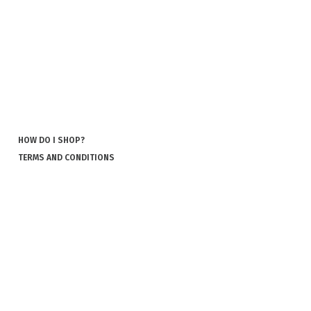
HOW DO I SHOP?
TERMS AND CONDITIONS
POLICY AND COOKIES
COOKIES
COMPLAINT AND RETURN