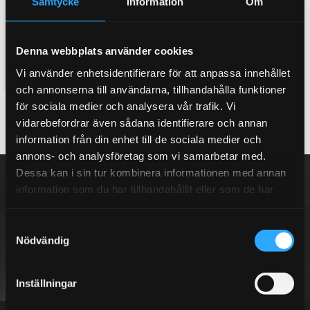
bromsok vid köp att ett D2
house vid köp av ett nytt D2
Samtycke
Information
Om
bromskit
bromskit. (Lila, Rött, Orange,
Gult & Silver)
Här kan du köpa till ett dual
Twin colour bell house, 3D
fuel bromsok bak, med två
Denna webbplats använder cookies
effekt
separata hydraulik kretsar
8 995
3 995
Vi använder enhetsidentifierare för att anpassa innehållet
KR
KR
och annonserna till användarna, tillhandahålla funktioner
för sociala medier och analysera vår trafik. Vi
BUY
INFO
Add to favorites
Add to favorites
vidarebefordrar även sådana identifierare och annan
information från din enhet till de sociala medier och
annons- och analysföretag som vi samarbetar med.
NEWSLETTER
Dessa kan i sin tur kombinera informationen med annan
information som du har tillhandahållit eller som de har
samlat in när du har använt deras tjänster.
S
Nödvändig
a
SUBSCRIBE
m
t
Inställningar
y
Your personal information is processed in accordance with our
privacy policy
.
c