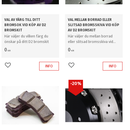
VAL AV FÄRG TILL DITT
VAL MELLAN BORRAD ELLER
BROMSOK VID KÖP AV D2
SLITSAD BROMSSKIVA VID KÖP
BROMSKIT
AV D2 BROMSKIT
Här väljer du vilken färg du
Här väljer du mellan borrad
önskar på ditt D2 bromskit
eller slitsad bromsskiva vid
köp av D2 bromskit
0
0
KR
KR
INFO
INFO
Add to favorites
Add to favorites
20
%