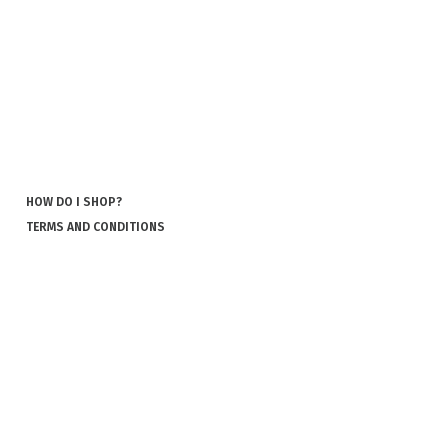
HOW DO I SHOP?
TERMS AND CONDITIONS
POLICY AND COOKIES
COOKIES
COMPLAINT AND RETURN