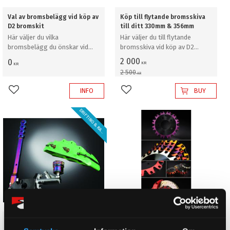
Val av bromsbelägg vid köp av
Köp till flytande bromsskiva
D2 bromskit
till ditt 330mm & 356mm
Här väljer du vilka
Här väljer du till flytande
bromsbelägg du önskar vid
bromsskiva vid köp av D2
köp av D2 bromskit
bromskit
2 000
0
KR
KR
2 500
KR
INFO
BUY
Add to favorites
Add to favorites
D
R
I
F
T
I
N
G
&
R
A
L
Y
L
!
Tillägg för "Dual Fuel"
Köp till dubbelfärg på bell