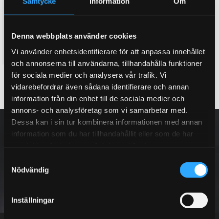
bromsok vid köp att ett D2
house vid köp av ett nytt D2
Samtycke
Information
Om
bromskit
bromskit. (Lila, Rött, Orange,
Gult & Silver)
Här kan du köpa till ett dual
Twin colour bell house, 3D
fuel bromsok bak, med två
Denna webbplats använder cookies
effekt
separata hydraulik kretsar
8 995
3 995
Vi använder enhetsidentifierare för att anpassa innehållet
KR
KR
och annonserna till användarna, tillhandahålla funktioner
för sociala medier och analysera vår trafik. Vi
BUY
INFO
Add to favorites
Add to favorites
vidarebefordrar även sådana identifierare och annan
information från din enhet till de sociala medier och
annons- och analysföretag som vi samarbetar med.
NEWSLETTER
Dessa kan i sin tur kombinera informationen med annan
information som du har tillhandahållit eller som de har
samlat in när du har använt deras tjänster.
S
Nödvändig
a
SUBSCRIBE
m
t
Inställningar
y
Your personal information is processed in accordance with our
privacy policy
.
c