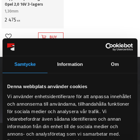
Opel 2,0 16V 3-lagers
1,30mm
2 475
KR
BUY
Add to favorites
Samtycke
Information
Om
NEWSLETTER
Denna webbplats använder cookies
Vi använder enhetsidentifierare för att anpassa innehållet
SUBSCRIBE
och annonserna till användarna, tillhandahålla funktioner
för sociala medier och analysera vår trafik. Vi
vidarebefordrar även sådana identifierare och annan
Your personal information is processed in accordance with our
privacy policy
.
information från din enhet till de sociala medier och
annons- och analysföretag som vi samarbetar med.