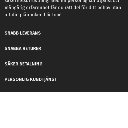
säkerhetsutrustning. Med en personlig kundtjänst och
mångårig erfarenhet får du rätt del för ditt behov utan
att din plånboken blir tom!
SNABB LEVERANS
SNABBA RETURER
SÄKER BETALNING
PERSONLIG KUNDTJÄNST