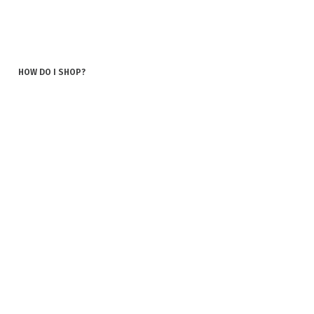
HOW DO I SHOP?
TERMS AND CONDITIONS
POLICY AND COOKIES
COOKIES
COMPLAINT AND RETURN