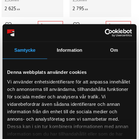
2 625
2 795
KR
KR
BUY
BUY
Add to favorites
Add to favorites
Samtycke
Information
Om
Denna webbplats använder cookies
Vi använder enhetsidentifierare för att anpassa innehållet
och annonserna till användarna, tillhandahålla funktioner
för sociala medier och analysera vår trafik. Vi
vidarebefordrar även sådana identifierare och annan
Topplockspackning Nissan
Topplockspackning RB-26 3-
RB-26 3-lagers Cometic
lagers Cometic -88mm-
information från din enhet till de sociala medier och
-88mm-
1,78mm
annons- och analysföretag som vi samarbetar med.
1,30mm
Dessa kan i sin tur kombinera informationen med annan
2 695
2 795
KR
KR
information som du har tillhandahållit eller som de har