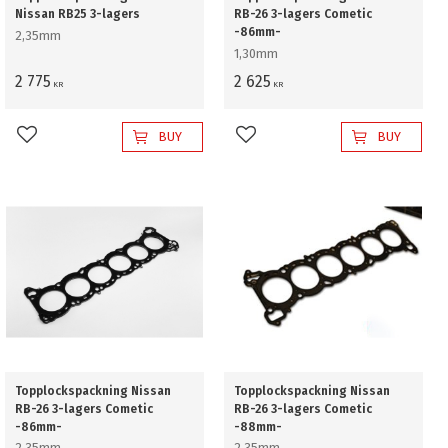
Nissan RB25 3-lagers
RB-26 3-lagers Cometic
-86mm-
2,35mm
1,30mm
2 775
2 625
KR
KR
BUY
BUY
Add to favorites
Add to favorites
Topplockspackning Nissan
Topplockspackning Nissan
RB-26 3-lagers Cometic
RB-26 3-lagers Cometic
-86mm-
-88mm-
2,35mm
2,35mm