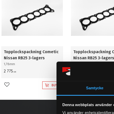
Topplockspackning Cometic
Topplockspackning 
Nissan RB25 3-lagers
Nissan RB25 3-lager
1,78mm
1,30mm
2 775
2 725
KR
KR
BUY
Add to favorites
Add to favorites
Samtycke
Denna webbplats använder 
Vi använder enhetsidentifierar