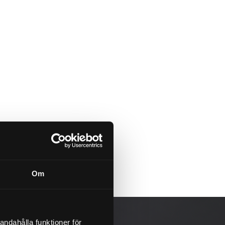
Om
andahålla funktioner för