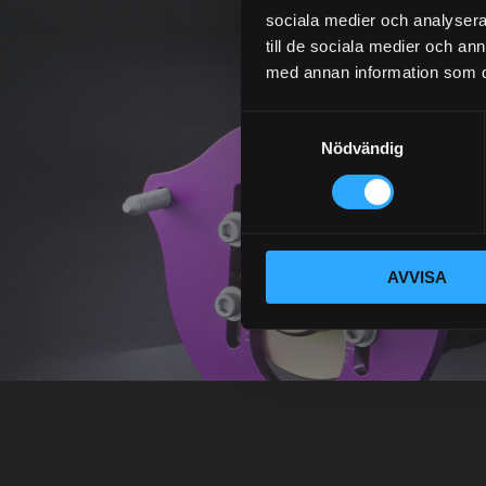
sociala medier och analysera 
till de sociala medier och a
med annan information som du 
S
Nödvändig
a
m
t
y
c
AVVISA
k
e
s
v
a
l