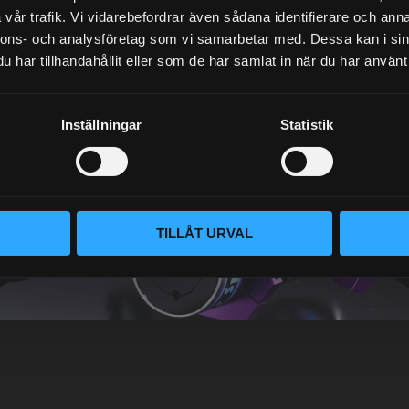
vår trafik. Vi vidarebefordrar även sådana identifierare och anna
nnons- och analysföretag som vi samarbetar med. Dessa kan i sin
NEWSLETTER
har tillhandahållit eller som de har samlat in när du har använt 
Inställningar
Statistik
SUBSCRIBE
Your personal information is processed in accordance with our
privacy policy
.
TILLÅT URVAL