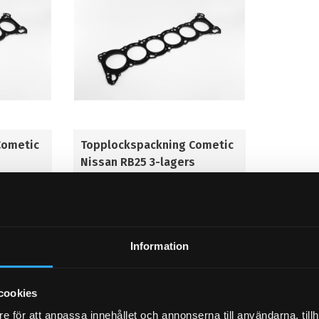
Cometic
Topplockspackning Cometic
s
Nissan RB25 3-lagers
2,35mm
2 775
KR
BUY
BUY
Add to favorites
Information
cookies
e för att anpassa innehållet och annonserna till användarna, tillh