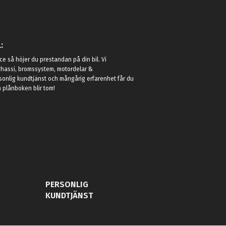
:
e så höjer du prestandan på din bil. Vi
t chassi, bromssystem, motordelar &
sonlig kundtjänst och mångårig erfarenhet får du
in plånboken blir tom!
PERSONLIG
KUNDTJÄNST