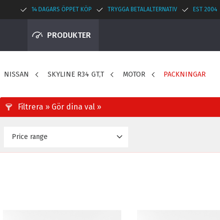
14 DAGARS ÖPPET KÖP
TRYGGA BETALALTERNATIV
EST 2004
PRODUKTER
NISSAN
SKYLINE R34 GT,T
MOTOR
PACKNINGAR
Price range
2 725
2 775