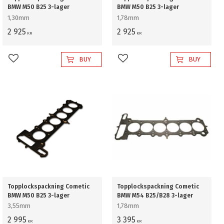
BMW M50 B25 3-lager
BMW M50 B25 3-lager
1,30mm
1,78mm
2 925
2 925
KR
KR
BUY
BUY
Add to favorites
Add to favorites
Topplockspackning Cometic
Topplockspackning Cometic
BMW M50 B25 3-lager
BMW M54 B25/B28 3-lager
3,55mm
1,78mm
2 995
3 395
KR
KR