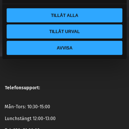
NEWSLETTER
l
TILLÅT ALLA
TILLÅT URVAL
SUBSCRIBE
AVVISA
Your personal information is processed in accordance with our
privacy policy
.
Telefonsupport:
Mån-Tors: 10:30-15:00
Lunchstängt 12:00-13:00