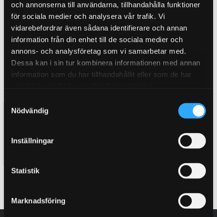
och annonserna till användarna, tillhandahålla funktioner
för sociala medier och analysera vår trafik. Vi
vidarebefordrar även sådana identifierare och annan
information från din enhet till de sociala medier och
annons- och analysföretag som vi samarbetar med.
Dessa kan i sin tur kombinera informationen med annan
information som du har tillhandahållit eller som de har
samlat in när du har använt deras tjänster.
S
Nödvändig
Topplockspackning WPR 3-
a
lager MLS BMW M50 B25 3-
m
lager
t
3,55mm
Inställningar
y
995
KR
c
k
Statistik
BUY
e
Add to favorites
s
Marknadsföring
v
a