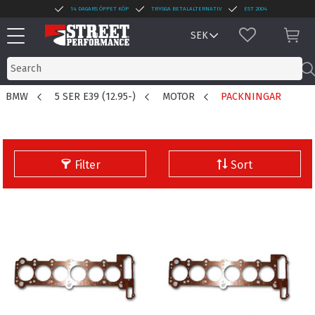
14 DAGARS ÖPPET KÖP
TRYGGA BETALALTERNATIV
EST 2004
Menu
FAVORITES
BAS
BMW
5 SER E39 (12.95-)
MOTOR
PACKNINGAR
Filter
Sort