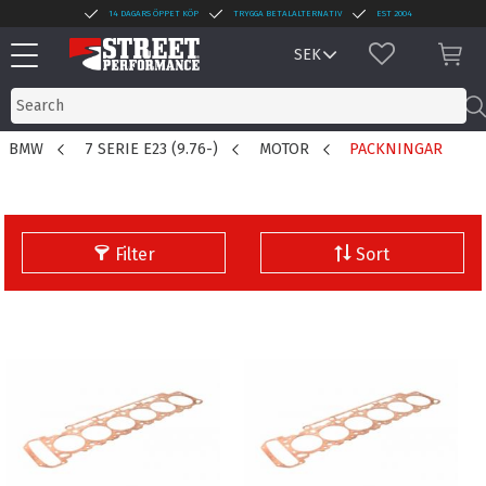
14 DAGARS ÖPPET KÖP
TRYGGA BETALALTERNATIV
EST 2004
Menu
FAVORITES
BAS
BMW
7 SERIE E23 (9.76-)
MOTOR
PACKNINGAR
Filter
Sort