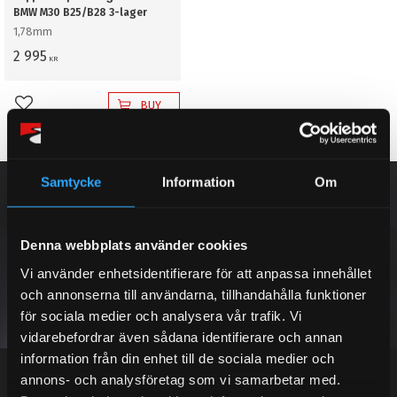
BMW M30 B25/B28 3-lager
1,78mm
2 995
KR
BUY
Add to favorites
Samtycke
Information
Om
NEWSLETTER
Denna webbplats använder cookies
Vi använder enhetsidentifierare för att anpassa innehållet
SUBSCRIBE
och annonserna till användarna, tillhandahålla funktioner
för sociala medier och analysera vår trafik. Vi
vidarebefordrar även sådana identifierare och annan
Your personal information is processed in accordance with our
privacy policy
.
information från din enhet till de sociala medier och
annons- och analysföretag som vi samarbetar med.