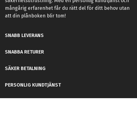
säkerhetsutrustning. Med en personlig kundtjänst och
mångårig erfarenhet får du rätt del för ditt behov utan
att din plånboken blir tom!
SNABB LEVERANS
SNABBA RETURER
SÄKER BETALNING
PERSONLIG KUNDTJÄNST