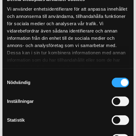
Vi använder enhetsidentifierare för att anpassa innehållet
och annonserna till användarna, tillhandahålla funktioner
Topplockspackning Cometic
Topplockspackning Cometic
för sociala medier och analysera vår trafik. Vi
BMW M10 3-Lager
BMW M20 2,5-2,7 3-lager
vidarebefordrar även sådana identifierare och annan
1,3mm
3,55mm
information från din enhet till de sociala medier och
2 395
2 995
KR
KR
annons- och analysföretag som vi samarbetar med.
Dessa kan i sin tur kombinera informationen med annan
BUY
BUY
Add to favorites
Add to favorites
information som du har tillhandahållit eller som de har
samlat in när du har använt deras tjänster.
S
Nödvändig
a
m
t
Inställningar
y
c
k
Statistik
e
Topplockspackning Cometic
Topplockspackning Cometic
s