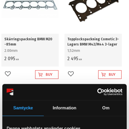
Skärringspackning BMW M20
Topplockspackning Cometic 3-
-85mm
Lagers BMW M42/M44 3-lager
2.00mm
1,52mm
2 095
2 495
KR
KR
BUY
BUY
Add to favorites
Add to favorites
Samtycke
Information
Om
Denna webbplats använder cookies