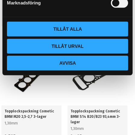
Marknadsföring
BMW M20 2,5-2,7 3-lager
BMW M20 2,5-2,7 3-lager
v
1,78mm
3,05mm
a
2 795
2 795
KR
KR
l
TILLÅT ALLA
BUY
BUY
Add to favorites
Add to favorites
TILLÅT URVAL
AVVISA
Topplockspackning Cometic
Topplockspackning Cometic
BMW M20 2,5-2,7 3-lager
BMW S14 B20/B23 93,4mm 3-
lager
1,30mm
1,30mm