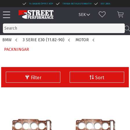
14 DAGARS ÖPPET KÖP
TRYGGA BETALALTERNATIV
EST 2004
Menu
FAVORITES
BAS
BMW
3 SERIE E30 (11.82-90)
MOTOR
PACKNINGAR
Filter
Sort