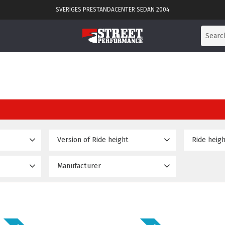
SVERIGES PRESTANDACENTER SEDAN 2004
Version of Ride height
Basic
No
6
1
Manufacturer
D2 struts & bags
Yes
2
65 795
D2 Racingsport
6
Delux
1
Diamond
1