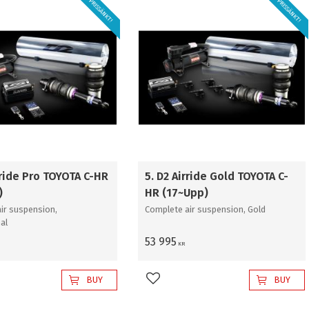
PRISSÄNKT!
PRISSÄNKT!
rride Pro TOYOTA C-HR
5. D2 Airride Gold TOYOTA C-
)
HR (17~Upp)
ir suspension,
Complete air suspension, Gold
al
53 995
KR
BUY
BUY
favorites
Add to favorites