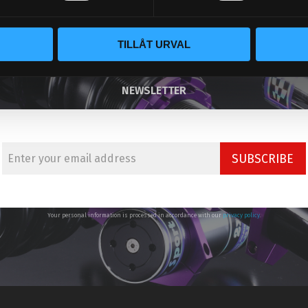
TILLÅT URVAL
NEWSLETTER
SUBSCRIBE
Your personal information is processed in accordance with our
privacy policy
.