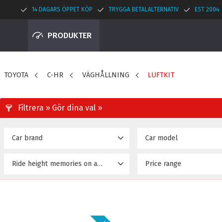
14 DAGARS ÖPPET KÖP
TRYGGA BETALALTERNATIV
EST 2004
PRODUKTER
TOYOTA
C-HR
VÄGHÅLLNING
LUFTKIT
Car brand
Car model
TOYOTA
C-HR (17~Upp)
6
Ride height memories on airride
Price range
23 895
No
4
Yes
3