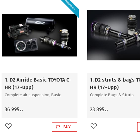
PRISSÄNKT!
1. D2 Airride Basic TOYOTA C-
1. D2 struts & bags T
HR (17~Upp)
HR (17~Upp)
Complete air suspension, Basic
Complete Bags & Struts
36 995
23 895
KR
KR
BUY
Add to favorites
Add to favorites