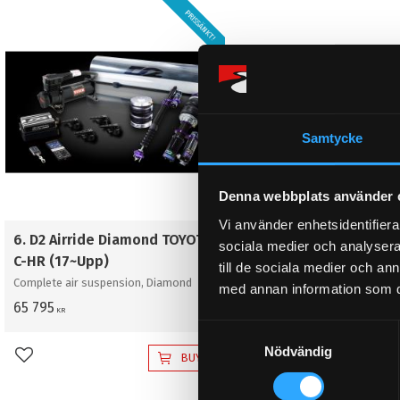
PRISSÄNKT!
Samtycke
Denna webbplats använder 
Vi använder enhetsidentifierar
6. D2 Airride Diamond TOYOTA
sociala medier och analysera 
C-HR (17~Upp)
till de sociala medier och a
Complete air suspension, Diamond
med annan information som du 
65 795
KR
S
Nödvändig
a
BUY
Add to favorites
m
t