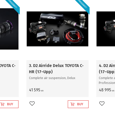
PRISSÄNKT!
PRISSÄNKT!
Gold
1
Super Professional
1
OYOTA C-
3. D2 Airride Delux TOYOTA C-
4. D2 Ai
HR (17~Upp)
(17~Upp
Complete air suspension, Delux
Complete a
Profession
41 595
48 995
KR
KR
BUY
BUY
Add to favorites
Add to 