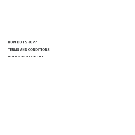
HOW DO I SHOP?
TERMS AND CONDITIONS
POLICY AND COOKIES
COOKIES
COMPLAINT AND RETURN