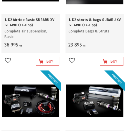
1. D2 Airride Basic SUBARU XV
1. D2 struts & bags SUBARU XV
GT 4WD (17~Upp)
GT 4WD (17~Upp)
Complete air suspension,
Complete Bags & Struts
Basic
36 995
23 895
KR
KR
BUY
BUY
Add to favorites
Add to favorites
PRISSÄNKT!
PRISSÄNKT!