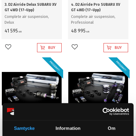
3. D2 Airride Delux SUBARU XV
4. D2 Airride Pro SUBARU XV
GT 4WD (17~Upp)
GT 4WD (17~Upp)
Complete air suspension,
Complete air suspension,
Delux
Professional
41 595
48 995
KR
KR
BUY
BUY
Add to favorites
Add to favorites
PRISSÄNKT!
PRISSÄNKT!
5. D2 Airride Gold SUBARU XV
6. D2 Airride Diamond SUBARU
Samtycke
Information
Om
GT 4WD (17~Upp)
XV GT 4WD (17~Upp)