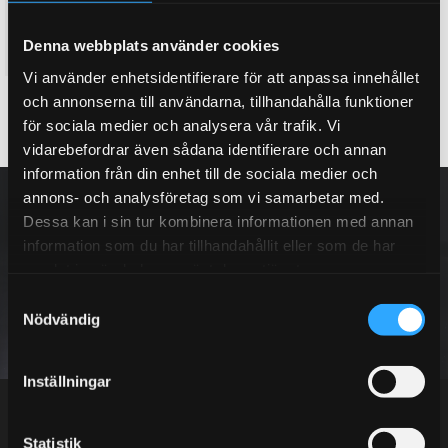
Complete air suspension, Gold
Complete air suspension,
Diamond
Denna webbplats använder cookies
53 995
65 795
KR
KR
Vi använder enhetsidentifierare för att anpassa innehållet
och annonserna till användarna, tillhandahålla funktioner
BUY
BUY
Add to favorites
Add to favorites
för sociala medier och analysera vår trafik. Vi
vidarebefordrar även sådana identifierare och annan
information från din enhet till de sociala medier och
NEWSLETTER
annons- och analysföretag som vi samarbetar med.
Dessa kan i sin tur kombinera informationen med annan
information som du har tillhandahållit eller som de har
samlat in när du har använt deras tjänster.
S
SUBSCRIBE
Nödvändig
a
m
Your personal information is processed in accordance with our
privacy policy
.
t
Inställningar
y
c
k
Statistik