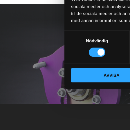
sociala medier och analysera 
till de sociala medier och a
med annan information som du 
S
Nödvändig
a
m
t
y
c
AVVISA
k
e
s
v
a
l