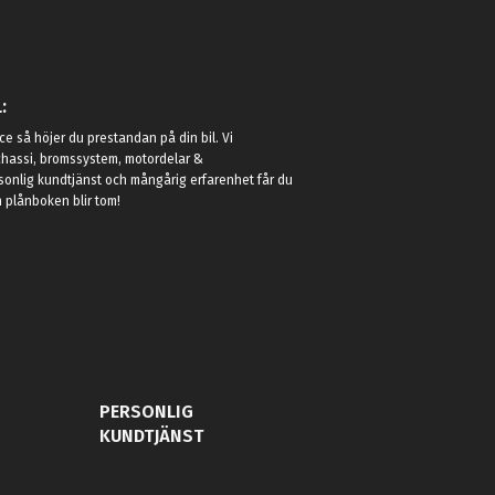
:
e så höjer du prestandan på din bil. Vi
t chassi, bromssystem, motordelar &
sonlig kundtjänst och mångårig erfarenhet får du
in plånboken blir tom!
PERSONLIG
KUNDTJÄNST