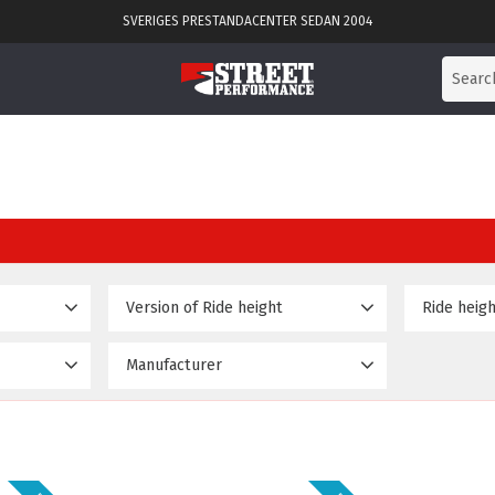
SVERIGES PRESTANDACENTER SEDAN 2004
Version of Ride height
Basic
No
1
5
Manufacturer
D2 struts & bags
Yes
2
53 995
D2 Racingsport
5
Delux
1
Gold
1