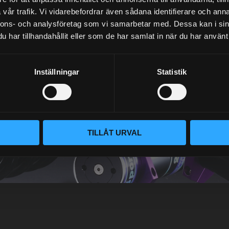
vår trafik. Vi vidarebefordrar även sådana identifierare och anna
nnons- och analysföretag som vi samarbetar med. Dessa kan i sin
har tillhandahållit eller som de har samlat in när du har använt 
NEWSLETTER
Inställningar
Statistik
SUBSCRIBE
TILLÅT URVAL
Your personal information is processed in accordance with our
privacy policy
.