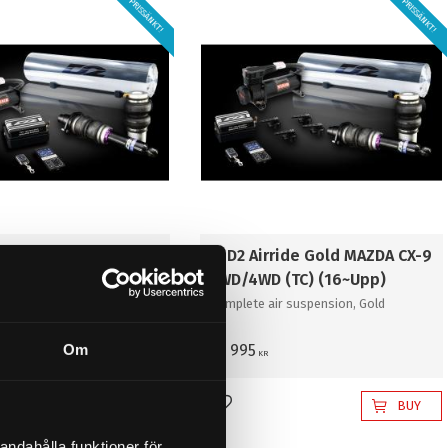
PRISSÄNKT!
PRISSÄNKT!
rride Pro MAZDA CX-9
5. D2 Airride Gold MAZDA CX-9
 (TC) (16~Upp)
2WD/4WD (TC) (16~Upp)
ir suspension,
Complete air suspension, Gold
al
Om
53 995
KR
BUY
BUY
favorites
Add to favorites
andahålla funktioner för