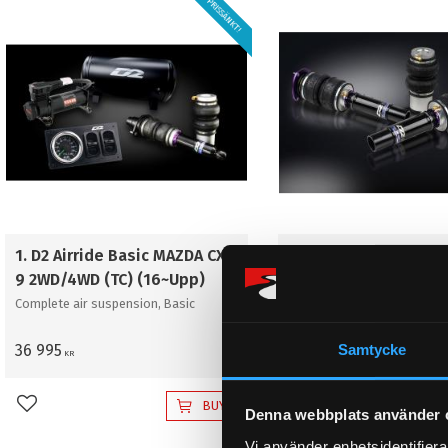
PRISSÄNKT!
1. D2 Airride Basic MAZDA CX-
1. D2 struts & bags 
9 2WD/4WD (TC) (16~Upp)
CX-9 2WD/4WD (TC) (
Complete air suspension, Basic
Complete Bags & Struts
Samtycke
36 995
23 895
KR
KR
BUY
Add to favorites
Add to favorites
Denna webbplats använder 
Vi använder enhetsidentifierar