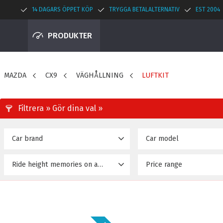
14 DAGARS ÖPPET KÖP
TRYGGA BETALALTERNATIV
EST 2004
PRODUKTER
MAZDA
CX9
VÄGHÅLLNING
LUFTKIT
Car brand
Car model
MAZDA
CX-9 2WD/4WD (TC)
5
Ride height memories on airride
Price range
(16~Upp)
23 895
No
4
Yes
2