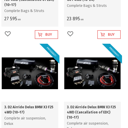
(10~17)
Complete Bags & Struts
Complete Bags & Struts
27 595
23 895
KR
KR
BUY
BUY
Add to favorites
Add to favorites
PRISSÄNKT!
PRISSÄNKT!
3. D2 Airride Delux BMW X3 F25
3. D2 Airride Delux BMW X3 F25
4WD (10~17)
4WD (Cancallation of EDC)
(10~17)
Complete air suspension,
Complete air suspension,
Delux