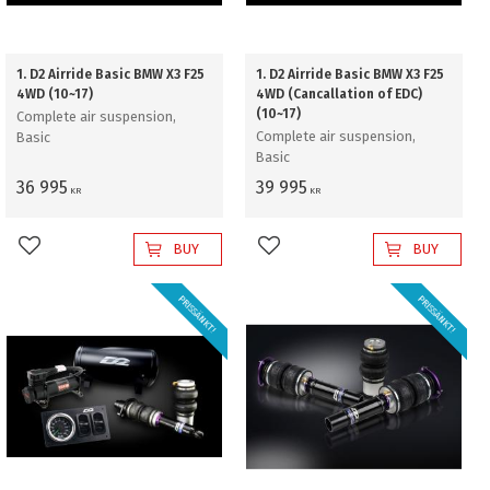
1. D2 Airride Basic BMW X3 F25
1. D2 Airride Basic BMW X3 F25
4WD (10~17)
4WD (Cancallation of EDC)
(10~17)
Complete air suspension,
Complete air suspension,
Basic
Basic
36 995
39 995
KR
KR
BUY
BUY
Add to favorites
Add to favorites
PRISSÄNKT!
PRISSÄNKT!