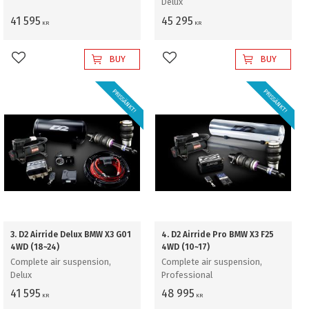
Delux
41 595
45 295
KR
KR
BUY
BUY
Add to favorites
Add to favorites
PRISSÄNKT!
PRISSÄNKT!
3. D2 Airride Delux BMW X3 G01
4. D2 Airride Pro BMW X3 F25
4WD (18~24)
4WD (10~17)
Complete air suspension,
Complete air suspension,
Delux
Professional
41 595
48 995
KR
KR