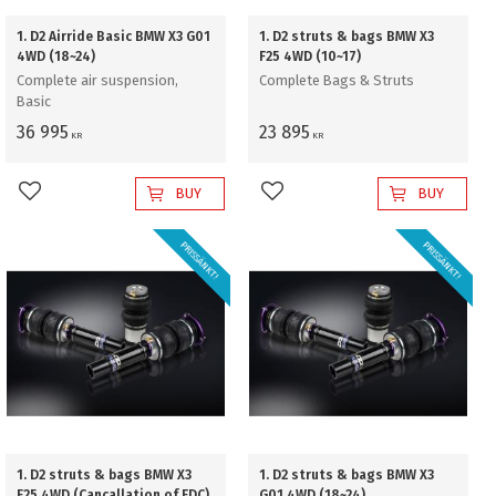
1. D2 Airride Basic BMW X3 G01
1. D2 struts & bags BMW X3
4WD (18~24)
F25 4WD (10~17)
Complete air suspension,
Complete Bags & Struts
Basic
36 995
23 895
KR
KR
BUY
BUY
Add to favorites
Add to favorites
PRISSÄNKT!
PRISSÄNKT!
1. D2 struts & bags BMW X3
1. D2 struts & bags BMW X3
F25 4WD (Cancallation of EDC)
G01 4WD (18~24)