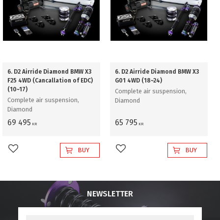
6. D2 Airride Diamond BMW X3
6. D2 Airride Diamond BMW X3
F25 4WD (Cancallation of EDC)
G01 4WD (18~24)
(10~17)
Complete air suspension,
Complete air suspension,
Diamond
Diamond
69 495
65 795
KR
KR
BUY
BUY
Add to favorites
Add to favorites
NEWSLETTER