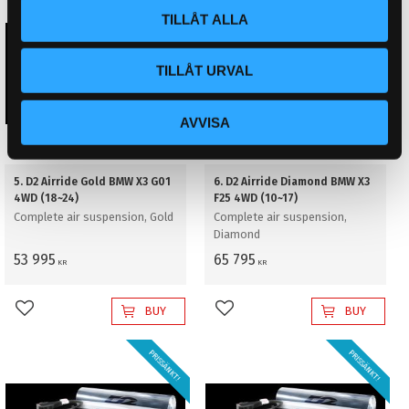
PRISSÄNKT!
PRISSÄNKT!
TILLÅT ALLA
TILLÅT URVAL
AVVISA
5. D2 Airride Gold BMW X3 G01
6. D2 Airride Diamond BMW X3
4WD (18~24)
F25 4WD (10~17)
Complete air suspension, Gold
Complete air suspension,
Diamond
53 995
65 795
KR
KR
BUY
BUY
Add to favorites
Add to favorites
PRISSÄNKT!
PRISSÄNKT!