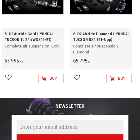
5. D2 Airride Gold HYUNDAI
6. D2 Airride Diamond HYUNDAI
TUCSON TL 2/ 4WD (15~21)
TUCSON NX4 (21~Upp)
Complete air suspension, Gold
Complete air suspension,
Diamond
53 995
65 795
KR
KR
BUY
BUY
Add to favorites
Add to favorites
NEWSLETTER