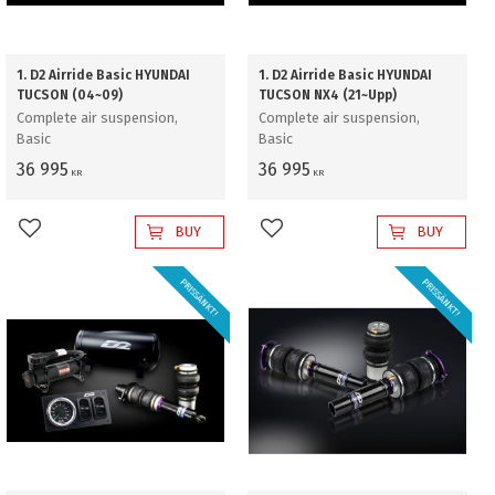
1. D2 Airride Basic HYUNDAI
1. D2 Airride Basic HYUNDAI
TUCSON (04~09)
TUCSON NX4 (21~Upp)
Complete air suspension,
Complete air suspension,
Basic
Basic
36 995
36 995
KR
KR
BUY
BUY
Add to favorites
Add to favorites
PRISSÄNKT!
PRISSÄNKT!