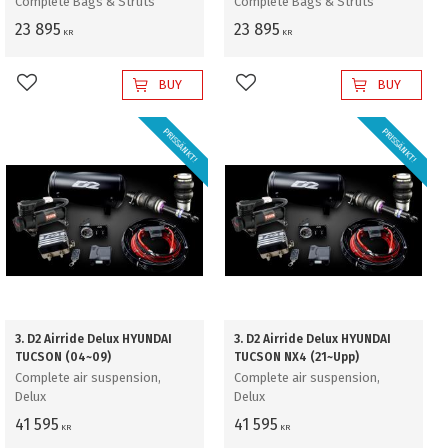
Complete Bags & Struts
Complete Bags & Struts
23 895
23 895
KR
KR
BUY
BUY
Add to favorites
Add to favorites
PRISSÄNKT!
PRISSÄNKT!
3. D2 Airride Delux HYUNDAI
3. D2 Airride Delux HYUNDAI
TUCSON (04~09)
TUCSON NX4 (21~Upp)
Complete air suspension,
Complete air suspension,
Delux
Delux
41 595
41 595
KR
KR