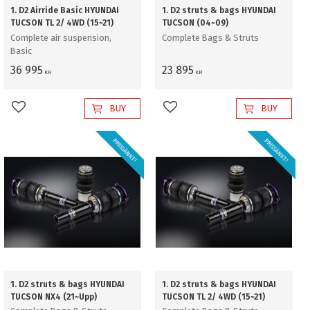
1. D2 Airride Basic HYUNDAI
1. D2 struts & bags HYUNDAI
TUCSON TL 2/ 4WD (15~21)
TUCSON (04~09)
Complete air suspension,
Complete Bags & Struts
Basic
36 995
23 895
KR
KR
BUY
BUY
Add to favorites
Add to favorites
PRISSÄNKT!
PRISSÄNKT!
1. D2 struts & bags HYUNDAI
1. D2 struts & bags HYUNDAI
TUCSON NX4 (21~Upp)
TUCSON TL 2/ 4WD (15~21)