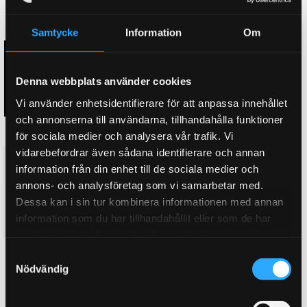
PRISSÄNKT!
PRISSÄNKT!
Samtycke
Information
Om
Denna webbplats använder cookies
Vi använder enhetsidentifierare för att anpassa innehållet
och annonserna till användarna, tillhandahålla funktioner
för sociala medier och analysera vår trafik. Vi
vidarebefordrar även sådana identifierare och annan
4. D2 Airride Pro HYUNDAI
4. D2 Airride Pro HYUNDAI
information från din enhet till de sociala medier och
TUCSON NX4 (21~Upp)
TUCSON TL 2/ 4WD (15~21)
annons- och analysföretag som vi samarbetar med.
Complete air suspension,
Complete air suspension,
Professional
Professional
Dessa kan i sin tur kombinera informationen med annan
information som du har tillhandahållit eller som de har
48 995
48 995
KR
KR
samlat in när du har använt deras tjänster.
S
BUY
BUY
Add to favorites
Add to favorites
Nödvändig
a
m
PRISSÄNKT!
PRISSÄNKT!
t