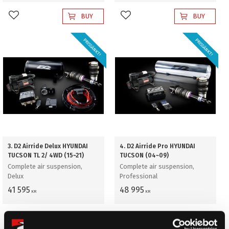
BUY
BUY
Add to favorites
Add to favorites
PRISSÄNKT!
PRISSÄNKT!
3. D2 Airride Delux HYUNDAI
4. D2 Airride Pro HYUNDAI
TUCSON TL 2/ 4WD (15~21)
TUCSON (04~09)
Complete air suspension,
Complete air suspension,
Delux
Professional
41 595
48 995
KR
KR
BUY
BUY
Add to favorites
Add to favorites