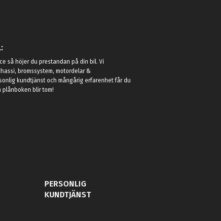
:
e så höjer du prestandan på din bil. Vi
t chassi, bromssystem, motordelar &
sonlig kundtjänst och mångårig erfarenhet får du
in plånboken blir tom!
PERSONLIG
KUNDTJÄNST