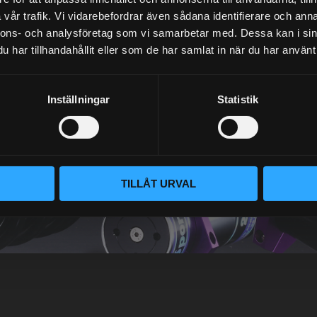
vår trafik. Vi vidarebefordrar även sådana identifierare och anna
nnons- och analysföretag som vi samarbetar med. Dessa kan i sin
har tillhandahållit eller som de har samlat in när du har använt 
NEWSLETTER
Inställningar
Statistik
SUBSCRIBE
TILLÅT URVAL
Your personal information is processed in accordance with our
privacy policy
.