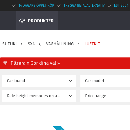
14 DAGARS ÖPPET KÖP
TRYGGA BETALALTERNATIV
EST 2004
PRODUKTER
SUZUKI
SX4
VÄGHÅLLNING
LUFTKIT
Car brand
Car model
SUZUKI
SX4 (06~Upp)
5
Ride height memories on airride
Price range
23 895
No
4
Yes
2