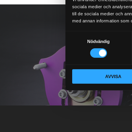
sociala medier och analysera 
till de sociala medier och a
med annan information som du 
S
Nödvändig
a
m
t
y
c
AVVISA
k
e
s
v
a
l