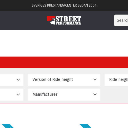
SVERIGES PRESTANDACENTER SEDAN 2004
Version of Ride height
Basic
No
5
1
Manufacturer
D2 struts & bags
Yes
2
53 995
D2 Racingsport
5
Delux
1
Gold
1