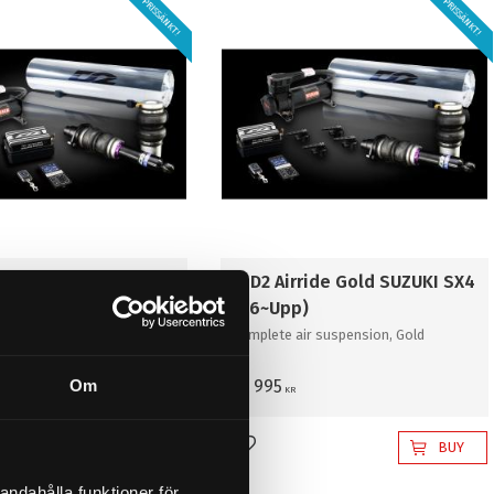
PRISSÄNKT!
PRISSÄNKT!
rride Pro SUZUKI SX4
5. D2 Airride Gold SUZUKI SX4
)
(06~Upp)
ir suspension,
Complete air suspension, Gold
al
Om
53 995
KR
BUY
BUY
favorites
Add to favorites
andahålla funktioner för