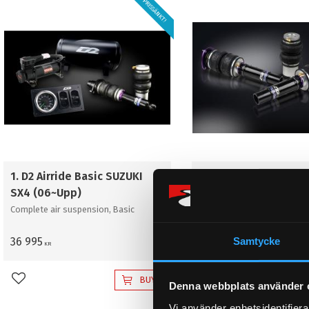
PRISSÄNKT!
1. D2 Airride Basic SUZUKI
1. D2 struts & bags 
SX4 (06~Upp)
SX4 (06~Upp)
Complete air suspension, Basic
Complete Bags & Struts
Samtycke
36 995
23 895
KR
KR
BUY
Add to favorites
Add to favorites
Denna webbplats använder 
Vi använder enhetsidentifierar