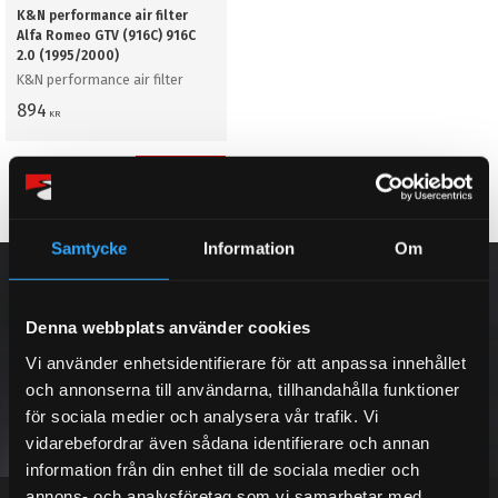
K&N performance air filter
Alfa Romeo GTV (916C) 916C
2.0 (1995/2000)
K&N performance air filter
894
KR
BUY
Add to favorites
Samtycke
Information
Om
NEWSLETTER
Denna webbplats använder cookies
Vi använder enhetsidentifierare för att anpassa innehållet
och annonserna till användarna, tillhandahålla funktioner
SUBSCRIBE
för sociala medier och analysera vår trafik. Vi
vidarebefordrar även sådana identifierare och annan
Your personal information is processed in accordance with our
privacy policy
.
information från din enhet till de sociala medier och
annons- och analysföretag som vi samarbetar med.