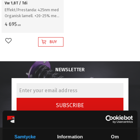
Vw 1,8T / Tdi
Effekt/Prestanda: 425nm med
Organisk lamell. +20-25% med
sinterlamell. / Kontrollera
4 695
KR
alltid så att delen passar just
din bil
BUY
Add to favorites
NEWSLETTER
SUBSCRIBE
Your personal information is processed in accordance with our
privacy policy
.
Samtycke
Information
Om