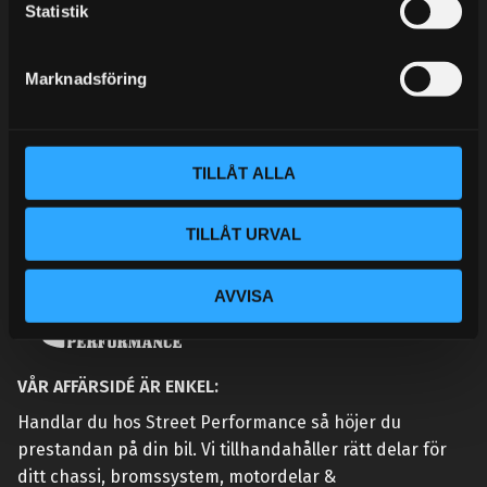
k
Statistik
KONTAKTA OSS
e
CUSTOMER SERVICE
s
Marknadsföring
v
MY PAGES
a
l
TILLÅT ALLA
TILLÅT URVAL
AVVISA
VÅR AFFÄRSIDÉ ÄR ENKEL:
Handlar du hos Street Performance så höjer du
prestandan på din bil. Vi tillhandahåller rätt delar för
ditt chassi, bromssystem, motordelar &