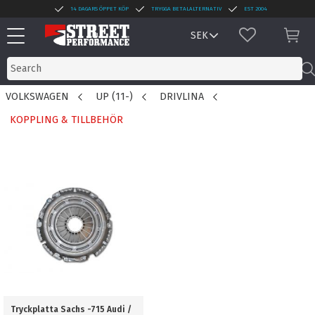
14 DAGARS ÖPPET KÖP
TRYGGA BETALALTERNATIV
EST 2004
Menu
FAVORITES
BAS
VOLKSWAGEN
UP (11-)
DRIVLINA
KOPPLING & TILLBEHÖR
Tryckplatta Sachs -715 Audi /