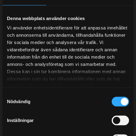
Denna webbplats använder cookies
Telefonsupport:
Vi använder enhetsidentifierare för att anpassa innehållet
och annonserna till användarna, tillhandahålla funktioner
Mån-Tors: 10:30-15:00
för sociala medier och analysera vår trafik. Vi
vidarebefordrar även sådana identifierare och annan
Lunchstängt 12:00-13:00
information från din enhet till de sociala medier och
annons- och analysföretag som vi samarbetar med.
Tel: 031- 51 66 60
Dessa kan i sin tur kombinera informationen med annan
E-post:
info@streetperformance.se
information som du har tillhandahållit eller som de har
samlat in när du har använt deras tjänster.
S
Nödvändig
a
m
t
BLOG
Inställningar
y
KUNSKAPSCENTER
c