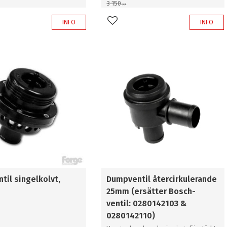
3 150
KR
INFO
INFO
favorites
Add to favorites
til singelkolvt,
Dumpventil återcirkulerande
25mm (ersätter Bosch-
ventil: 0280142103 &
0280142110)