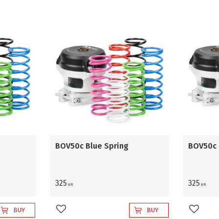
Nuke Performance
21
BOV50c Blue Spring
BOV50c 
325
325
KR
KR
BUY
BUY
Add to favorites
Add to 