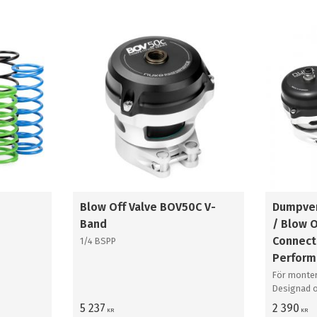
Blow Off Valve BOV50C V-
Dumpven
Band
/ Blow 
Connect
1/4 BSPP
Perform
För monter
Designad o
extrema 
5 237
2 390
KR
KR
kännetecke