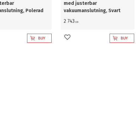
terbar
med justerbar
nslutning, Polerad
vakuumanslutning, Svart
2 743
KR
BUY
BUY
favorites
Add to favorites