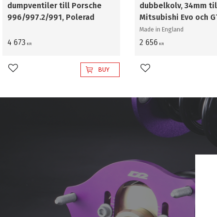
dumpventiler till Porsche
dubbelkolv, 34mm til
996/997.2/991, Polerad
Mitsubishi Evo och 
Made in England
4 673
2 656
KR
KR
BUY
Add to favorites
Add to favorites