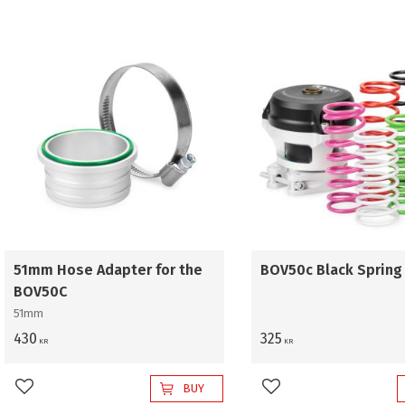
Dumpventiler / Reservdelar
10
51mm Hose Adapter for the
BOV50c Black Spring
BOV50C
51mm
430
325
KR
KR
BUY
Add to favorites
Add to favorites