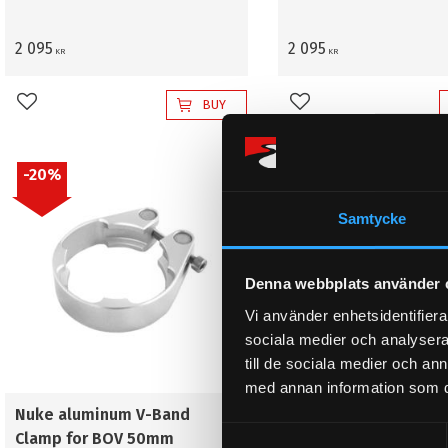
2 095
2 095
KR
KR
BUY
Add to favorites
Add to favorites
20
%
20
%
Samtycke
Denna webbplats använder 
Vi använder enhetsidentifierar
sociala medier och analysera 
till de sociala medier och a
med annan information som du 
Nuke aluminum V-Band
Nuke aluminum V-Ba
S
Clamp for BOV 50mm
Flange for BOV 50m