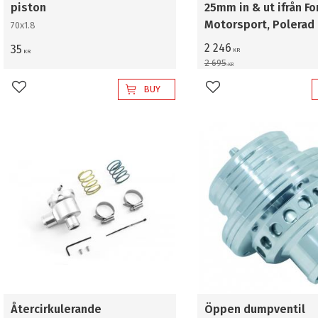
piston
25mm in & ut ifrån Fo
Motorsport, Polerad
70x1.8
2 246
35
KR
KR
2 695
KR
BUY
Add to favorites
Add to favorites
Återcirkulerande
Öppen dumpventil