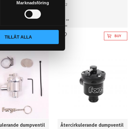
Marknadsföring
51x2
30
KR
37
KR
BUY
BUY
TILLÅT ALLA
favorites
Add to favorites
kulerande dumpventil
Återcirkulerande dumpventil