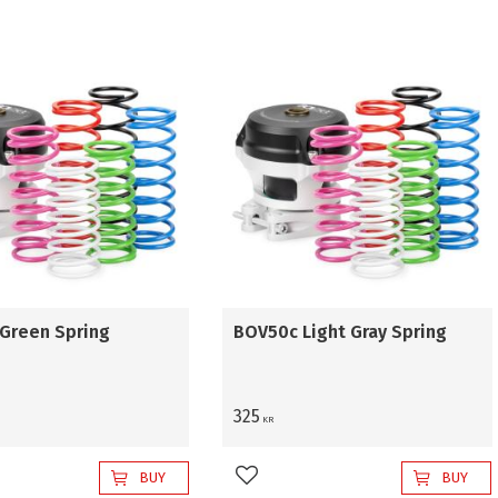
Green Spring
BOV50c Light Gray Spring
325
KR
BUY
BUY
favorites
Add to favorites