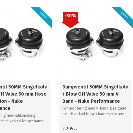
UTGÅTT
UTGÅTT
30
%
til 50MM Singelkolv
Dumpventil 50MM Singelkolv
Off Valve 50 mm Hose
/ Blow Off Valve 50 mm V-
ion - Nuke
Band - Nuke Performance
ance
För montering med V-band. Designad
och tillverkad för att hantera extrema
ing med silikonslang.
mängder ström med samma
ch tillverkad för att hantera
kännetecken som alla våra prestanda
mängder ström med samma
2 205
KR
produkter.
n som alla våra prestanda