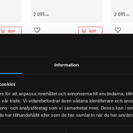
2 095
2 095
KR
KR
BUY
BUY
Add to favorites
Add to 
Information
cookies
e för att anpassa innehållet och annonserna till användarna, tillh
vår trafik. Vi vidarebefordrar även sådana identifierare och anna
nnons- och analysföretag som vi samarbetar med. Dessa kan i sin
har tillhandahållit eller som de har samlat in när du har använt 
nd
Nuke stainless steel V-Band
O-ring 
m
Flange for BOV 50mm
seat