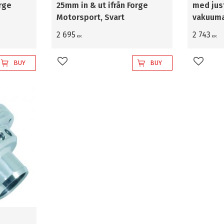
rge
25mm in & ut ifrån Forge
med jus
Motorsport, Svart
vakuuma
2 695
2 743
KR
KR
BUY
BUY
Add to favorites
Add to 