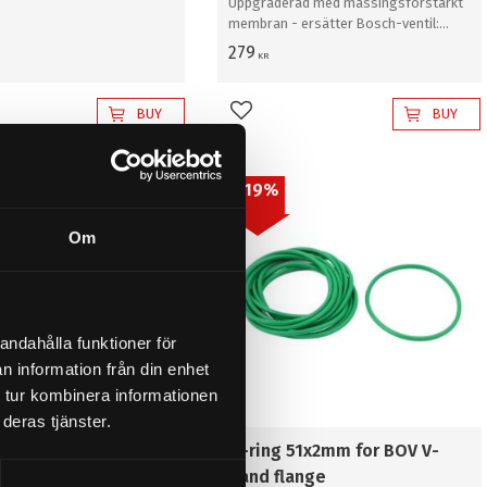
Uppgraderad med mässingsförstärkt
membran - ersätter Bosch-ventil:
0280142103 & 0280142110
279
KR
BUY
BUY
favorites
Add to favorites
19
%
Om
andahålla funktioner för
n information från din enhet
 tur kombinera informationen
deras tjänster.
48x1.5mm for BOV
O-ring 51x2mm for BOV V-
Band flange