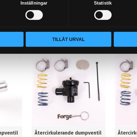
Inställningar
Statistik
(stainless steel)
48x1.5
386
35
KR
KR
BUY
BUY
TILLÅT URVAL
Add to favorites
Add to 
mpventil
Återcirkulerande dumpventil
Återcir