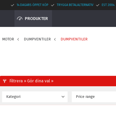
14 DAGARS ÖPPET KÖP
TRYGGA BETALALTERNATIV
EST 2004
PRODUKTER
MOTOR
DUMPVENTILER
DUMPVENTILER
Kategori
Price range
30
Dumpventiler
9