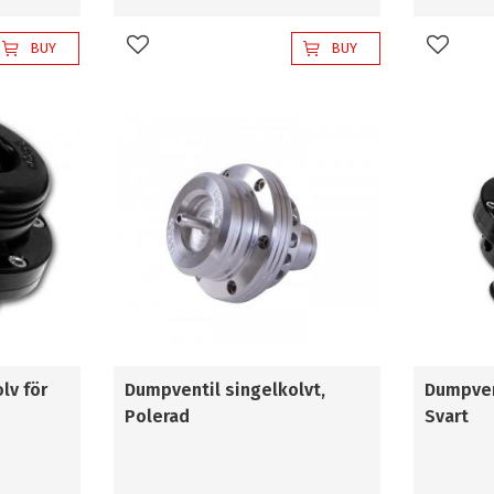
produkter.
BUY
BUY
Add to favorites
Add to 
lv för
Dumpventil singelkolvt,
Dumpven
Polerad
Svart