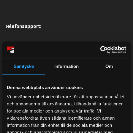
Telefonsupport:
Mån-Tors: 10:30-15:00
Lunchstängt 12:00-13:00
Samtycke
Information
Om
Tel: 031- 51 66 60
E-post:
info@streetperformance.se
Denna webbplats använder cookies
Vi använder enhetsidentifierare för att anpassa innehållet
och annonserna till användarna, tillhandahålla funktioner
för sociala medier och analysera vår trafik. Vi
vidarebefordrar även sådana identifierare och annan
BLOG
information från din enhet till de sociala medier och
annons- och analysföretag som vi samarbetar med.