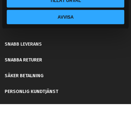
TILLÅT URVAL
ditt chassi, bromssystem, motordelar &
säkerhetsutrustning. Med en personlig kundtjänst och
AVVISA
mångårig erfarenhet får du rätt del för ditt behov utan
att din plånboken blir tom!
SNABB LEVERANS
SNABBA RETURER
SÄKER BETALNING
PERSONLIG KUNDTJÄNST