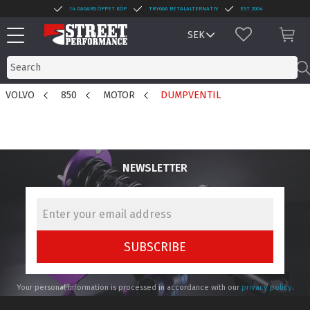
14 DAGARS ÖPPET KÖP
TRYGGA BETALALTERNATIV
EST 2004
Menu
FAVORITES
BAS
VOLVO
850
MOTOR
DUMPVENTIL
NEWSLETTER
SUBSCRIBE
Your personal information is processed in accordance with our
privacy policy
.