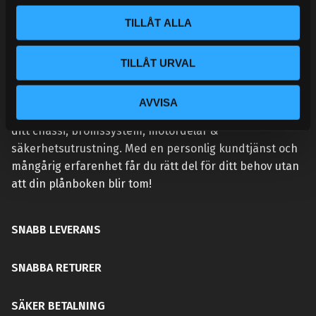
l
TILLÅT ALLA
TILLÅT URVAL
VÅR AFFÄRSIDÉ ÄR ENKEL:
Handlar du hos Street Performance så höjer du
AVVISA
prestandan på din bil. Vi tillhandahåller rätt delar för
ditt chassi, bromssystem, motordelar &
säkerhetsutrustning. Med en personlig kundtjänst och
mångårig erfarenhet får du rätt del för ditt behov utan
att din plånboken blir tom!
SNABB LEVERANS
SNABBA RETURER
SÄKER BETALNING