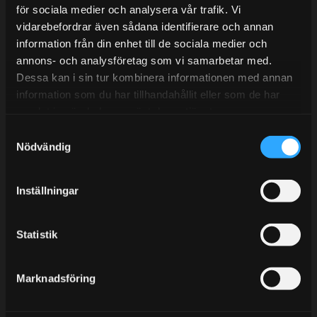
E-post:
info@streetperformance.se
för sociala medier och analysera vår trafik. Vi
vidarebefordrar även sådana identifierare och annan
information från din enhet till de sociala medier och
annons- och analysföretag som vi samarbetar med.
Dessa kan i sin tur kombinera informationen med annan
information som du har tillhandahållit eller som de har
BLOG
samlat in när du har använt deras tjänster.
KUNSKAPSCENTER
S
Nödvändig
KONTAKTA OSS
a
m
CUSTOMER SERVICE
t
Inställningar
MY PAGES
y
c
k
Statistik
e
s
Marknadsföring
v
a