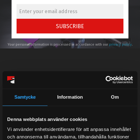
SUBSCRIBE
Your personal information is processed in accordance with our
privacy policy
.
Telefonsupport:
Samtycke
Information
Om
Mån-Tors: 10:30-15:00
Lunchstängt 12:00-13:00
Denna webbplats använder cookies
Tel: 031- 51 66 60
Vi använder enhetsidentifierare för att anpassa innehållet
och annonserna till användarna, tillhandahålla funktioner