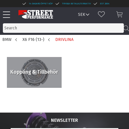
14 DAGARS ÖPPET KÖP
TRYGGA BETALALTERNATIV
EST 2004
Menu
FAVORITES
BAS
BMW
X6 F16 (13-)
DRIVLINA
Koppling & Tillbehör
NEWSLETTER