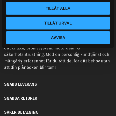
l
TILLÅT ALLA
TILLÅT URVAL
VÅR AFFÄRSIDÉ ÄR ENKEL:
Handlar du hos Street Performance så höjer du
AVVISA
prestandan på din bil. Vi tillhandahåller rätt delar för
ditt chassi, bromssystem, motordelar &
säkerhetsutrustning. Med en personlig kundtjänst och
mångårig erfarenhet får du rätt del för ditt behov utan
att din plånboken blir tom!
SNABB LEVERANS
SNABBA RETURER
SÄKER BETALNING