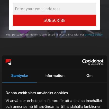
SUBSCRIBE
Your personal information is processed in accordance with our
privacy policy
.
Telefonsupport:
Samtycke
Information
Om
Mån-Tors: 10:30-15:00
Lunchstängt 12:00-13:00
Denna webbplats använder cookies
Tel: 031- 51 66 60
Vi använder enhetsidentifierare för att anpassa innehållet
och annonserna till användarna, tillhandahålla funktioner