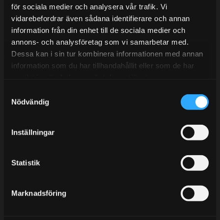
E-post:
info@streetperformance.se
för sociala medier och analysera vår trafik. Vi
vidarebefordrar även sådana identifierare och annan
information från din enhet till de sociala medier och
annons- och analysföretag som vi samarbetar med.
Dessa kan i sin tur kombinera informationen med annan
information som du har tillhandahållit eller som de har
BLOG
samlat in när du har använt deras tjänster.
KUNSKAPSCENTER
S
Nödvändig
KONTAKTA OSS
a
m
CUSTOMER SERVICE
t
Inställningar
MY PAGES
y
c
k
Statistik
e
s
Marknadsföring
v
a