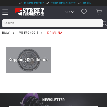
14 DAGARS ÖPPET KÖP
TRYGGA BETALALTERNATIV
EST 2004
Menu
FAVORITES
BAS
BMW
M5 E39 (99-)
DRIVLINA
Koppling & Tillbehör
NEWSLETTER