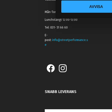
c
AVVISA
k
Mån-Tors: 10:30-15:00
e
s
Lunchstängt 12:00-13:00
v
Tel: 031- 51 66 60
a
E-
l
post:
info@streetperformance.s
e
SNABB LEVERANS