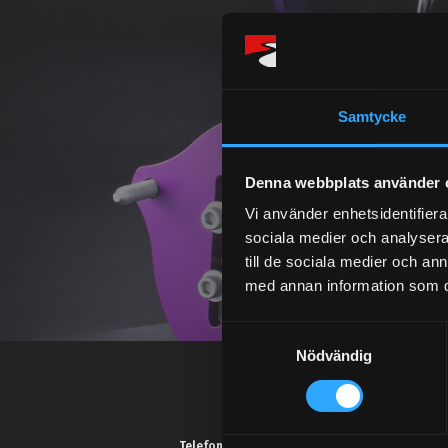
Samtycke
Denna webbplats använder 
Vi använder enhetsidentifierar
sociala medier och analysera 
till de sociala medier och a
med annan information som du 
S
Nödvändig
a
m
t
y
Telefonsupport: