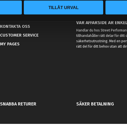
TILLÅT URVAL
BLOG
KUNSKAPSCENTER
VÅR AFFÄRSIDÉ ÄR ENKEL
KONTAKTA OSS
Handlar du hos Street Performanc
CUSTOMER SERVICE
tillhandahåller rätt delar för dit
säkerhetsutrustning. Med en per
MY PAGES
rätt del för ditt behov utan att d
SNABBA RETURER
SÄKER BETALNING