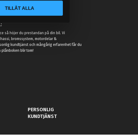
TILLÅT ALLA
:
e så höjer du prestandan på din bil. Vi
t chassi, bromssystem, motordelar &
sonlig kundtjänst och mångårig erfarenhet får du
in plånboken blir tom!
PERSONLIG
KUNDTJÄNST