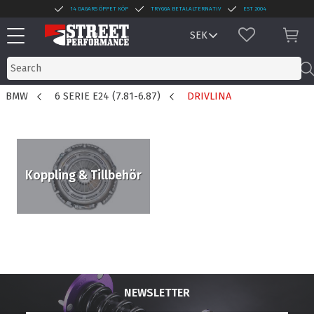
14 DAGARS ÖPPET KÖP
TRYGGA BETALALTERNATIV
EST 2004
Menu
FAVORITES
BAS
BMW
6 SERIE E24 (7.81-6.87)
DRIVLINA
Koppling & Tillbehör
NEWSLETTER