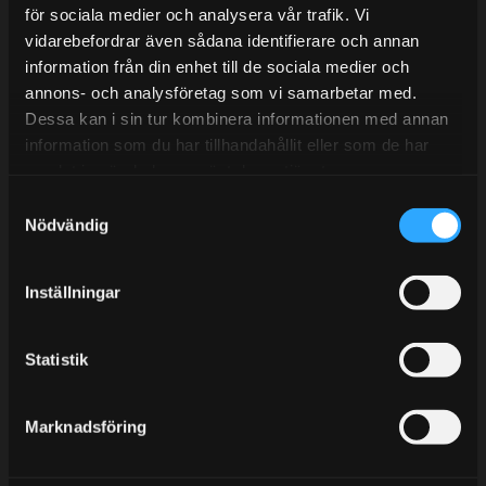
E-post:
info@streetperformance.se
för sociala medier och analysera vår trafik. Vi
vidarebefordrar även sådana identifierare och annan
information från din enhet till de sociala medier och
annons- och analysföretag som vi samarbetar med.
Dessa kan i sin tur kombinera informationen med annan
information som du har tillhandahållit eller som de har
BLOG
samlat in när du har använt deras tjänster.
KUNSKAPSCENTER
S
Nödvändig
KONTAKTA OSS
a
m
CUSTOMER SERVICE
t
Inställningar
MY PAGES
y
c
k
Statistik
e
s
Marknadsföring
v
a