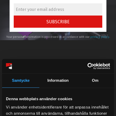
SUBSCRIBE
Your personal information is processed in accordance with our
privacy policy
.
Telefonsupport:
Samtycke
Information
Om
Mån-Tors: 10:30-15:00
Lunchstängt 12:00-13:00
Denna webbplats använder cookies
Tel: 031- 51 66 60
Vi använder enhetsidentifierare för att anpassa innehållet
och annonserna till användarna, tillhandahålla funktioner