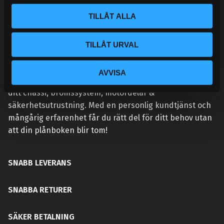
l
TILLÅT ALLA
TILLÅT URVAL
VÅR AFFÄRSIDÉ ÄR ENKEL:
Handlar du hos Street Performance så höjer du
AVVISA
prestandan på din bil. Vi tillhandahåller rätt delar för
ditt chassi, bromssystem, motordelar &
säkerhetsutrustning. Med en personlig kundtjänst och
mångårig erfarenhet får du rätt del för ditt behov utan
att din plånboken blir tom!
SNABB LEVERANS
SNABBA RETURER
SÄKER BETALNING