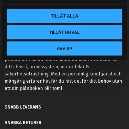
a
l
TILLÅT ALLA
TILLÅT URVAL
VÅR AFFÄRSIDÉ ÄR ENKEL:
AVVISA
Handlar du hos Street Performance så höjer du
prestandan på din bil. Vi tillhandahåller rätt delar för
ditt chassi, bromssystem, motordelar &
säkerhetsutrustning. Med en personlig kundtjänst och
mångårig erfarenhet får du rätt del för ditt behov utan
att din plånboken blir tom!
SNABB LEVERANS
SNABBA RETURER