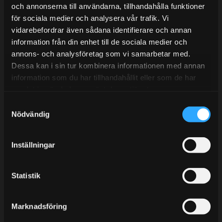
Tel: 031- 51 66 60
och annonserna till användarna, tillhandahålla funktioner
för sociala medier och analysera vår trafik. Vi
E-post:
info@streetperformance.se
vidarebefordrar även sådana identifierare och annan
information från din enhet till de sociala medier och
annons- och analysföretag som vi samarbetar med.
Dessa kan i sin tur kombinera informationen med annan
information som du har tillhandahållit eller som de har
samlat in när du har använt deras tjänster.
BLOG
S
KUNSKAPSCENTER
Nödvändig
a
KONTAKTA OSS
m
t
CUSTOMER SERVICE
Inställningar
y
MY PAGES
c
k
Statistik
e
s
Marknadsföring
v