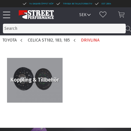
14 DAGARS ÖPPET KÖP
TRYGGA BETALALTERNATIV
EST 2004
Menu
FAVORITES
BAS
TOYOTA
CELICA ST182, 183, 185
DRIVLINA
Koppling & Tillbehör