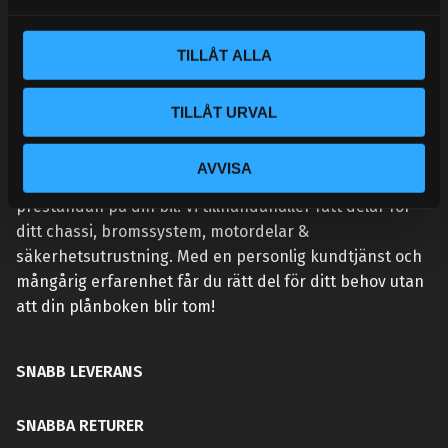
a
l
TILLÅT ALLA
TILLÅT URVAL
VÅR AFFÄRSIDÉ ÄR ENKEL:
AVVISA
Handlar du hos Street Performance så höjer du
prestandan på din bil. Vi tillhandahåller rätt delar för
ditt chassi, bromssystem, motordelar &
säkerhetsutrustning. Med en personlig kundtjänst och
mångårig erfarenhet får du rätt del för ditt behov utan
att din plånboken blir tom!
SNABB LEVERANS
SNABBA RETURER