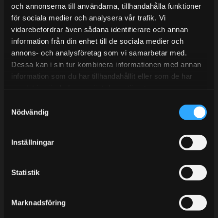
Tel: 031- 51 66 60
och annonserna till användarna, tillhandahålla funktioner
för sociala medier och analysera vår trafik. Vi
E-post:
info@streetperformance.se
vidarebefordrar även sådana identifierare och annan
information från din enhet till de sociala medier och
annons- och analysföretag som vi samarbetar med.
Dessa kan i sin tur kombinera informationen med annan
information som du har tillhandahållit eller som de har
samlat in när du har använt deras tjänster.
BLOG
S
KUNSKAPSCENTER
Nödvändig
a
KONTAKTA OSS
m
t
CUSTOMER SERVICE
Inställningar
y
MY PAGES
c
k
Statistik
e
s
Marknadsföring
v