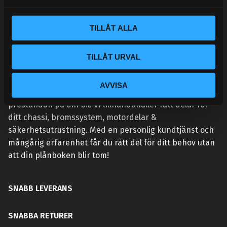
a
l
TILLÅT ALLA
TILLÅT URVAL
VÅR AFFÄRSIDÉ ÄR ENKEL:
AVVISA
Handlar du hos Street Performance så höjer du
prestandan på din bil. Vi tillhandahåller rätt delar för
ditt chassi, bromssystem, motordelar &
säkerhetsutrustning. Med en personlig kundtjänst och
mångårig erfarenhet får du rätt del för ditt behov utan
att din plånboken blir tom!
SNABB LEVERANS
SNABBA RETURER