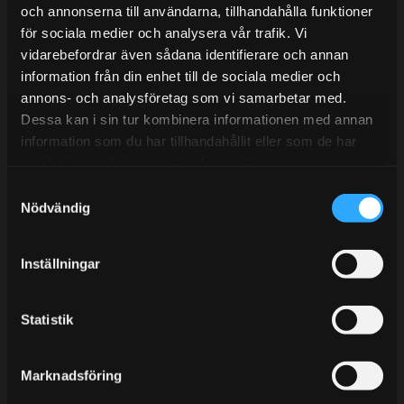
Tel: 031- 51 66 60
och annonserna till användarna, tillhandahålla funktioner
för sociala medier och analysera vår trafik. Vi
E-post:
info@streetperformance.se
vidarebefordrar även sådana identifierare och annan
information från din enhet till de sociala medier och
annons- och analysföretag som vi samarbetar med.
Dessa kan i sin tur kombinera informationen med annan
information som du har tillhandahållit eller som de har
samlat in när du har använt deras tjänster.
BLOG
S
KUNSKAPSCENTER
Nödvändig
a
KONTAKTA OSS
m
t
CUSTOMER SERVICE
Inställningar
y
MY PAGES
c
k
Statistik
e
s
Marknadsföring
v