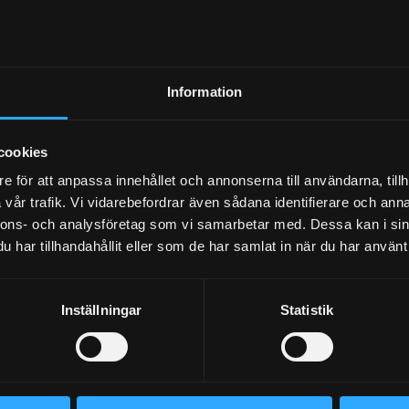
NEWSLETTER
Information
SUBSCRIBE
cookies
e för att anpassa innehållet och annonserna till användarna, tillh
vår trafik. Vi vidarebefordrar även sådana identifierare och anna
Your personal information is processed in accordance with our
privacy policy
.
nnons- och analysföretag som vi samarbetar med. Dessa kan i sin
har tillhandahållit eller som de har samlat in när du har använt 
Inställningar
Statistik
BLOG