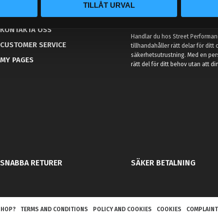
TILLÅT URVAL
KUNSKAPSCENTER
VÅR AFFÄRSIDÉ ÄR ENKEL
KONTAKTA OSS
Handlar du hos Street Performanc
CUSTOMER SERVICE
tillhandahåller rätt delar för dit
säkerhetsutrustning. Med en per
MY PAGES
rätt del för ditt behov utan att d
SNABBA RETURER
SÄKER BETALNING
SHOP?
TERMS AND CONDITIONS
POLICY AND COOKIES
COOKIES
COMPLAINT