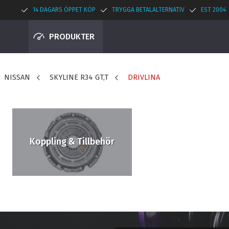
14 DAGARS ÖPPET KÖP
TRYGGA BETALALTERNATIV
EST 2004
PRODUKTER
NISSAN
SKYLINE R34 GT,T
DRIVLINA
Koppling & Tillbehör