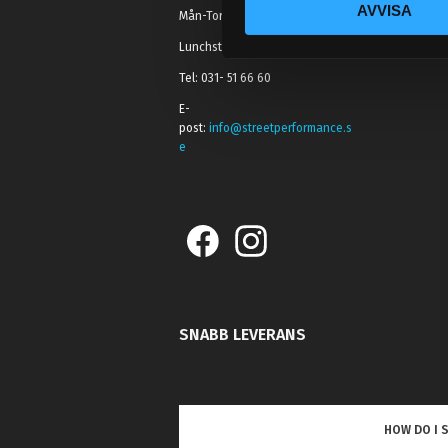
AVVISA
k
Mån-Tors: 10:30-15:00
e
Lunchstängt 12:00-13:00
s
Tel: 031- 51 66 60
v
a
E-
post:
info@streetperformance.s
l
e
SNABB LEVERANS
HOW DO I 