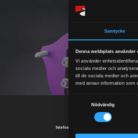
Samtycke
Denna webbplats använder 
Vi använder enhetsidentifierar
sociala medier och analysera 
till de sociala medier och a
med annan information som du 
S
Nödvändig
a
m
t
y
Telefonsupport:
c