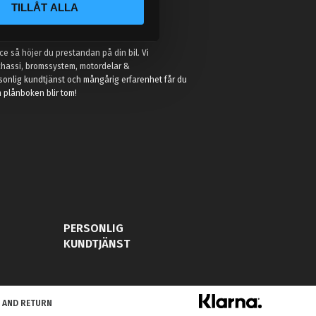
TILLÅT ALLA
:
e så höjer du prestandan på din bil. Vi
t chassi, bromssystem, motordelar &
sonlig kundtjänst och mångårig erfarenhet får du
in plånboken blir tom!
PERSONLIG
KUNDTJÄNST
 AND RETURN