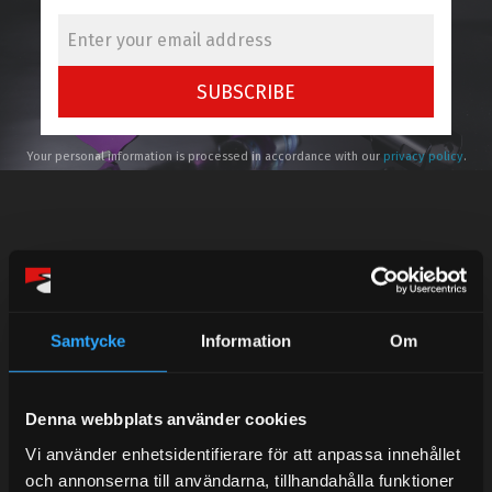
SUBSCRIBE
Your personal information is processed in accordance with our
privacy policy
.
Telefonsupport:
Samtycke
Information
Om
Mån-Tors: 10:30-15:00
Lunchstängt 12:00-13:00
Denna webbplats använder cookies
Tel: 031- 51 66 60
Vi använder enhetsidentifierare för att anpassa innehållet
och annonserna till användarna, tillhandahålla funktioner