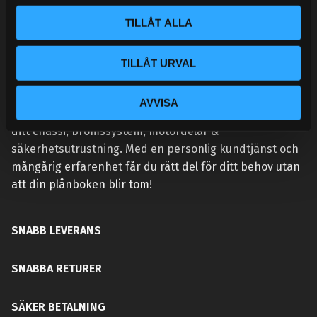
l
TILLÅT ALLA
TILLÅT URVAL
VÅR AFFÄRSIDÉ ÄR ENKEL:
Handlar du hos Street Performance så höjer du
AVVISA
prestandan på din bil. Vi tillhandahåller rätt delar för
ditt chassi, bromssystem, motordelar &
säkerhetsutrustning. Med en personlig kundtjänst och
mångårig erfarenhet får du rätt del för ditt behov utan
att din plånboken blir tom!
SNABB LEVERANS
SNABBA RETURER
SÄKER BETALNING