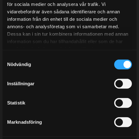
E-post:
info@streetperformance.se
för sociala medier och analysera vår trafik. Vi
vidarebefordrar även sådana identifierare och annan
information från din enhet till de sociala medier och
annons- och analysföretag som vi samarbetar med.
Dessa kan i sin tur kombinera informationen med annan
information som du har tillhandahållit eller som de har
BLOG
samlat in när du har använt deras tjänster.
KUNSKAPSCENTER
S
Nödvändig
KONTAKTA OSS
a
m
CUSTOMER SERVICE
t
Inställningar
MY PAGES
y
c
k
Statistik
e
s
Marknadsföring
v
a