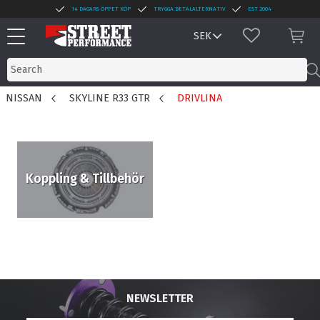
14 DAGARS ÖPPET KÖP
TRYGGA BETALALTERNATIV
EST 2004
Menu
FAVORITES
BAS
NISSAN
SKYLINE R33 GTR
DRIVLINA
Koppling & Tillbehör
NEWSLETTER