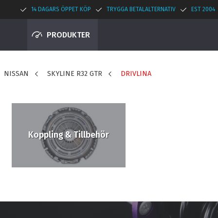
14 DAGARS ÖPPET KÖP
TRYGGA BETALALTERNATIV
EST 2004
PRODUKTER
NISSAN
SKYLINE R32 GTR
DRIVLINA
Koppling & Tillbehör