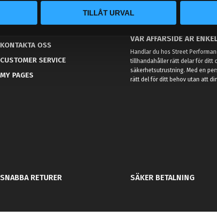
TILLÅT URVAL
BLOG
KUNSKAPSCENTER
VÅR AFFÄRSIDÉ ÄR ENKEL
KONTAKTA OSS
Handlar du hos Street Performanc
CUSTOMER SERVICE
tillhandahåller rätt delar för dit
säkerhetsutrustning. Med en per
MY PAGES
rätt del för ditt behov utan att d
SNABBA RETURER
SÄKER BETALNING