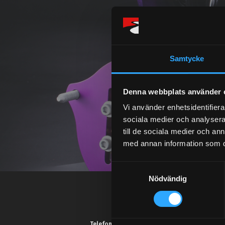
Samtycke
Denna webbplats använder 
Vi använder enhetsidentifierar
sociala medier och analysera 
till de sociala medier och a
med annan information som du 
S
Nödvändig
a
m
t
y
Telefonsupport: