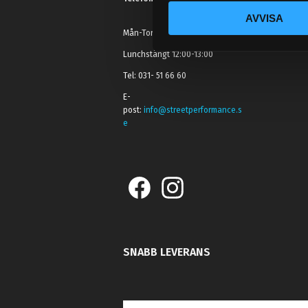
c
AVVISA
k
Mån-Tors: 10:30-15:00
e
s
Lunchstängt 12:00-13:00
v
Tel: 031- 51 66 60
a
E-
l
post:
info@streetperformance.s
e
SNABB LEVERANS