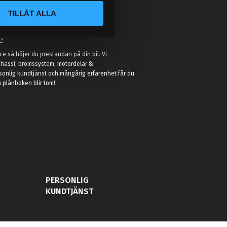
TILLÅT ALLA
:
e så höjer du prestandan på din bil. Vi
t chassi, bromssystem, motordelar &
sonlig kundtjänst och mångårig erfarenhet får du
in plånboken blir tom!
PERSONLIG
KUNDTJÄNST