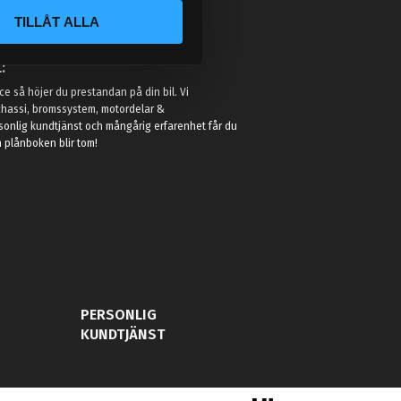
TILLÅT ALLA
:
e så höjer du prestandan på din bil. Vi
t chassi, bromssystem, motordelar &
sonlig kundtjänst och mångårig erfarenhet får du
in plånboken blir tom!
PERSONLIG
KUNDTJÄNST