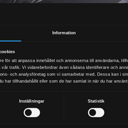
NEWSLETTER
Information
cookies
SUBSCRIBE
e för att anpassa innehållet och annonserna till användarna, tillh
vår trafik. Vi vidarebefordrar även sådana identifierare och anna
nnons- och analysföretag som vi samarbetar med. Dessa kan i sin
Your personal information is processed in accordance with our
privacy policy
.
har tillhandahållit eller som de har samlat in när du har använt 
Inställningar
Statistik