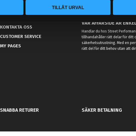
TILLÅT URVAL
BLOG
KUNSKAPSCENTER
VÅR AFFÄRSIDÉ ÄR ENKEL
KONTAKTA OSS
Handlar du hos Street Performanc
CUSTOMER SERVICE
tillhandahåller rätt delar för dit
säkerhetsutrustning. Med en per
MY PAGES
rätt del för ditt behov utan att d
SNABBA RETURER
SÄKER BETALNING