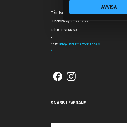
c
AVVISA
k
Mån-Tors: 10:30-15:00
e
s
Lunchstängt 12:00-13:00
v
Tel: 031- 51 66 60
a
E-
l
post:
info@streetperformance.s
e
SNABB LEVERANS