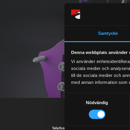
Samtycke
Denna webbplats använder 
Vi använder enhetsidentifierar
sociala medier och analysera 
till de sociala medier och a
med annan information som du 
S
Nödvändig
a
m
t
y
Telefonsupport: