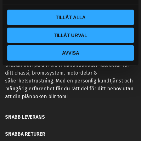
a
l
TILLÅT ALLA
TILLÅT URVAL
VÅR AFFÄRSIDÉ ÄR ENKEL:
AVVISA
Handlar du hos Street Performance så höjer du
prestandan på din bil. Vi tillhandahåller rätt delar för
ditt chassi, bromssystem, motordelar &
säkerhetsutrustning. Med en personlig kundtjänst och
mångårig erfarenhet får du rätt del för ditt behov utan
att din plånboken blir tom!
SNABB LEVERANS
SNABBA RETURER