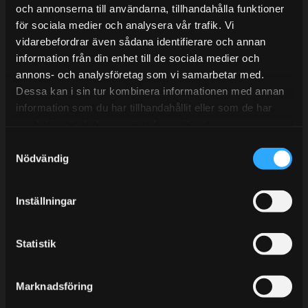
Tel: 031- 51 66 60
och annonserna till användarna, tillhandahålla funktioner
för sociala medier och analysera vår trafik. Vi
E-post:
info@streetperformance.se
vidarebefordrar även sådana identifierare och annan
information från din enhet till de sociala medier och
annons- och analysföretag som vi samarbetar med.
Dessa kan i sin tur kombinera informationen med annan
information som du har tillhandahållit eller som de har
samlat in när du har använt deras tjänster.
BLOG
S
KUNSKAPSCENTER
Nödvändig
a
KONTAKTA OSS
m
t
CUSTOMER SERVICE
Inställningar
y
MY PAGES
c
k
Statistik
e
s
Marknadsföring
v