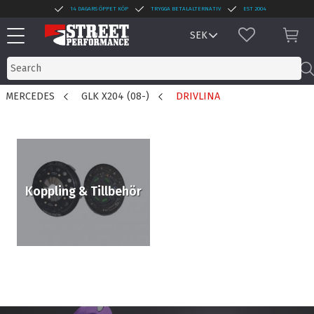
14 DAGARS ÖPPET KÖP
TRYGGA BETALALTERNATIV
EST 2004
Menu
FAVORITES
BAS
MERCEDES
GLK X204 (08-)
DRIVLINA
Koppling & Tillbehör