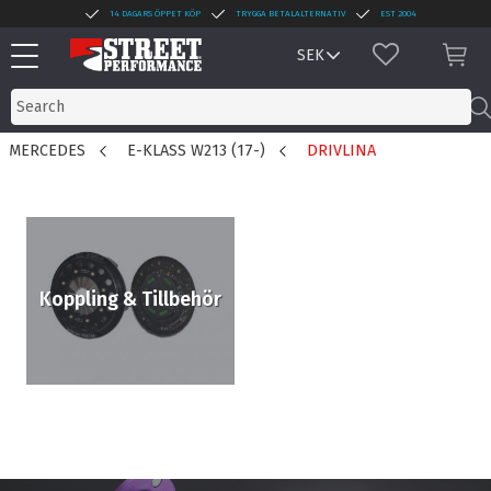
14 DAGARS ÖPPET KÖP
TRYGGA BETALALTERNATIV
EST 2004
Menu
FAVORITES
BAS
MERCEDES
E-KLASS W213 (17-)
DRIVLINA
Koppling & Tillbehör