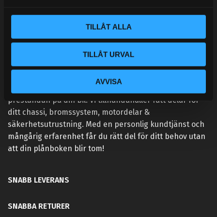
a
l
TILLÅT ALLA
TILLÅT URVAL
VÅR AFFÄRSIDÉ ÄR ENKEL:
AVVISA
Handlar du hos Street Performance så höjer du
prestandan på din bil. Vi tillhandahåller rätt delar för
ditt chassi, bromssystem, motordelar &
säkerhetsutrustning. Med en personlig kundtjänst och
mångårig erfarenhet får du rätt del för ditt behov utan
att din plånboken blir tom!
SNABB LEVERANS
SNABBA RETURER