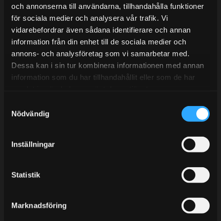
Tel: 031- 51 66 60
och annonserna till användarna, tillhandahålla funktioner
för sociala medier och analysera vår trafik. Vi
E-post:
info@streetperformance.se
vidarebefordrar även sådana identifierare och annan
information från din enhet till de sociala medier och
annons- och analysföretag som vi samarbetar med.
Dessa kan i sin tur kombinera informationen med annan
information som du har tillhandahållit eller som de har
samlat in när du har använt deras tjänster.
BLOG
S
KUNSKAPSCENTER
Nödvändig
a
KONTAKTA OSS
m
t
CUSTOMER SERVICE
Inställningar
y
MY PAGES
c
k
Statistik
e
s
Marknadsföring
v