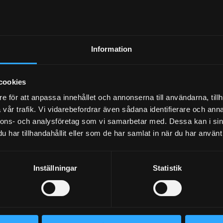
NEWSLETTER
Information
cookies
SUBSCRIBE
e för att anpassa innehållet och annonserna till användarna, tillh
vår trafik. Vi vidarebefordrar även sådana identifierare och anna
nnons- och analysföretag som vi samarbetar med. Dessa kan i sin
Your personal information is processed in accordance with our
privacy policy
.
har tillhandahållit eller som de har samlat in när du har använt 
Inställningar
Statistik
BLOG