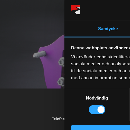
Samtycke
Denna webbplats använder 
Vi använder enhetsidentifierar
sociala medier och analysera 
till de sociala medier och a
med annan information som du 
S
Nödvändig
a
m
t
y
Telefonsupport:
c