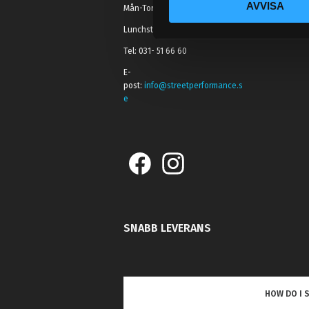
AVVISA
k
Mån-Tors: 10:30-15:00
e
Lunchstängt 12:00-13:00
s
Tel: 031- 51 66 60
v
a
E-
post:
info@streetperformance.s
l
e
SNABB LEVERANS
HOW DO I 