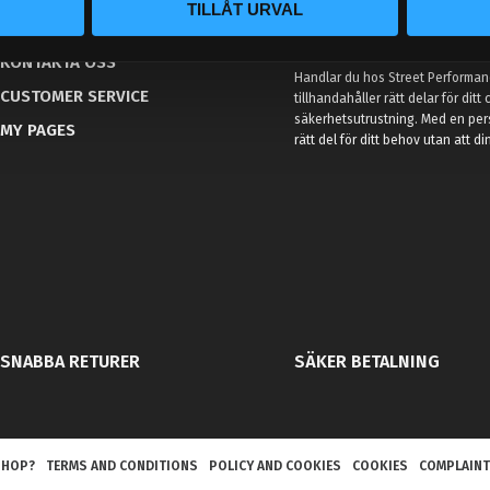
TILLÅT URVAL
KUNSKAPSCENTER
VÅR AFFÄRSIDÉ ÄR ENKEL
KONTAKTA OSS
Handlar du hos Street Performanc
CUSTOMER SERVICE
tillhandahåller rätt delar för dit
säkerhetsutrustning. Med en per
MY PAGES
rätt del för ditt behov utan att d
SNABBA RETURER
SÄKER BETALNING
SHOP?
TERMS AND CONDITIONS
POLICY AND COOKIES
COOKIES
COMPLAINT