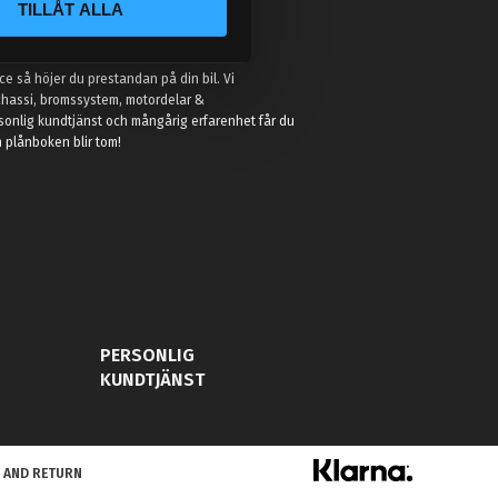
TILLÅT ALLA
:
e så höjer du prestandan på din bil. Vi
t chassi, bromssystem, motordelar &
sonlig kundtjänst och mångårig erfarenhet får du
in plånboken blir tom!
PERSONLIG
KUNDTJÄNST
 AND RETURN