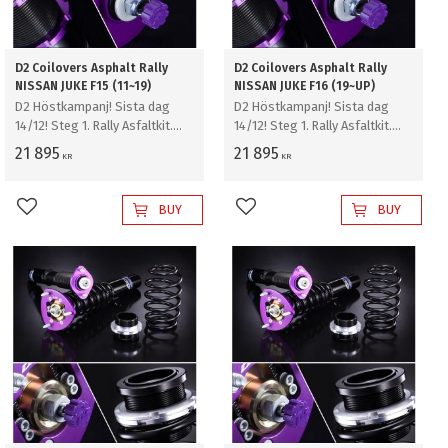
D2 Coilovers Asphalt Rally
D2 Coilovers Asphalt Rally
NISSAN JUKE F15 (11~19)
NISSAN JUKE F16 (19~UP)
D2 Höstkampanj! Sista dag
D2 Höstkampanj! Sista dag
14/12! Steg 1. Rally Asfaltkit.
14/12! Steg 1. Rally Asfaltkit.
Coilovers för bankörning/ rally
Coilovers för bankörning/ rally
21 895
21 895
KR
KR
asfalt
asfalt
BUY
BUY
Add to favorites
Add to favorites