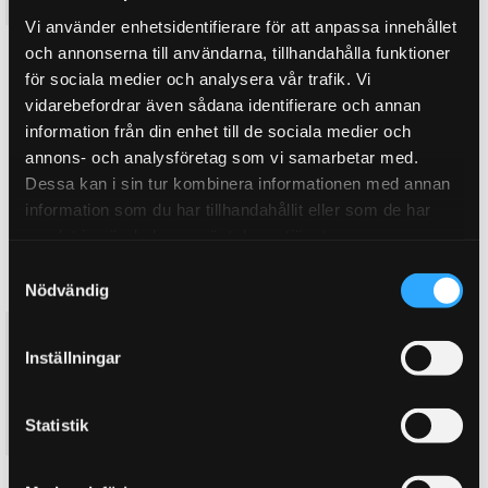
Vi använder enhetsidentifierare för att anpassa innehållet
och annonserna till användarna, tillhandahålla funktioner
BUY
BUY
Add to favorites
Add to favorites
för sociala medier och analysera vår trafik. Vi
vidarebefordrar även sådana identifierare och annan
information från din enhet till de sociala medier och
annons- och analysföretag som vi samarbetar med.
Dessa kan i sin tur kombinera informationen med annan
information som du har tillhandahållit eller som de har
samlat in när du har använt deras tjänster.
S
Nödvändig
a
m
D2 Coilovers Street NISSAN
D2 Coilovers Street NISSAN
t
JUKE F15 (11~19)
JUKE F16 (19~UP)
Inställningar
y
Stage 1. Street. Coilovers for
D2 Höstkampanj! Sista dag
street driving
14/12! Steg 1. Gatkit. Coilovers
c
för gatkörning
14 695
14 695
k
Statistik
KR
KR
e
s
BUY
BUY