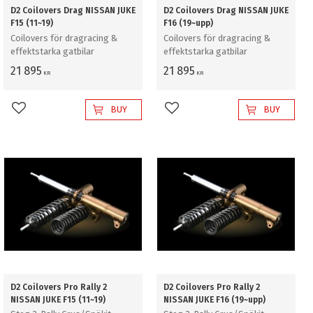
D2 Coilovers Drag NISSAN JUKE
D2 Coilovers Drag NISSAN JUKE
F15 (11~19)
F16 (19~upp)
Coilovers för dragracing &
Coilovers för dragracing &
effektstarka gatbilar
effektstarka gatbilar
21 895
21 895
KR
KR
BUY
BUY
Add to favorites
Add to favorites
D2 Coilovers Pro Rally 2
D2 Coilovers Pro Rally 2
NISSAN JUKE F15 (11~19)
NISSAN JUKE F16 (19~upp)