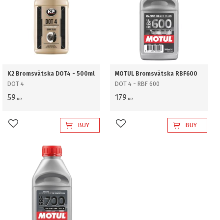
K2 Bromsvätska DOT4 - 500ml
MOTUL Bromsvätska RBF600
DOT 4
DOT 4 - RBF 600
59
179
KR
KR
BUY
BUY
Add to favorites
Add to favorites