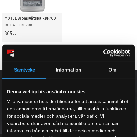
MOTUL Bromsvätska RBF700
DOT 4 - RBF 700
365
KR
BUY
Add to favorites
Samtycke
Information
Om
NEWSLETTER
Denna webbplats använder cookies
Vi använder enhetsidentifierare för att anpassa innehållet
och annonserna till användarna, tillhandahålla funktioner
SUBSCRIBE
för sociala medier och analysera vår trafik. Vi
vidarebefordrar även sådana identifierare och annan
information från din enhet till de sociala medier och
Your personal information is processed in accordance with our
privacy policy
.