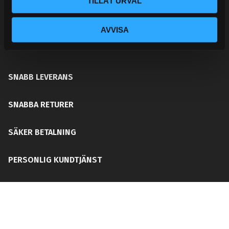
TILLÅT URVAL
ditt chassi, bromssystem, motordelar &
säkerhetsutrustning. Med en personlig kundtjänst och
AVVISA
mångårig erfarenhet får du rätt del för ditt behov utan
att din plånboken blir tom!
SNABB LEVERANS
SNABBA RETURER
SÄKER BETALNING
PERSONLIG KUNDTJÄNST