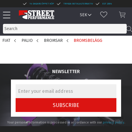
14 DAGARS ÖPPET KÖP
TRYGGA BETALALTERNATIV
EST 2004
Menu
FAVORITES
BAS
FIAT
PALIO
BROMSAR
BROMSBELÄGG
NEWSLETTER
SUBSCRIBE
Your personal information is processed in accordance with our
privacy policy
.