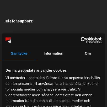
Telefonsupport:
Mån-Tors: 10:30-15:00
Lunchstängt 12:00-13:00
Samtycke
Information
Om
Tel: 031- 51 66 60
E-post:
info@streetperformance.se
Denna webbplats använder cookies
Vi använder enhetsidentifierare för att anpassa innehållet
och annonserna till användarna, tillhandahålla funktioner
för sociala medier och analysera vår trafik. Vi
vidarebefordrar även sådana identifierare och annan
BLOG
information från din enhet till de sociala medier och
annons- och analysföretag som vi samarbetar med.