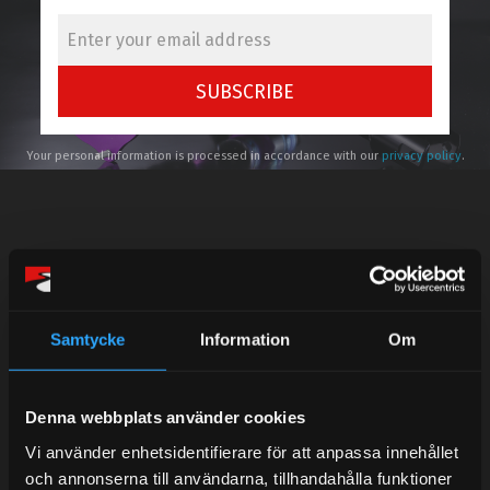
SUBSCRIBE
Your personal information is processed in accordance with our
privacy policy
.
Telefonsupport:
Samtycke
Information
Om
Mån-Tors: 10:30-15:00
Lunchstängt 12:00-13:00
Denna webbplats använder cookies
Tel: 031- 51 66 60
Vi använder enhetsidentifierare för att anpassa innehållet
och annonserna till användarna, tillhandahålla funktioner