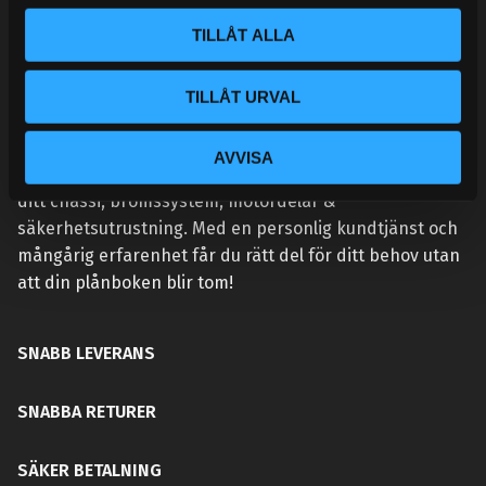
l
TILLÅT ALLA
TILLÅT URVAL
VÅR AFFÄRSIDÉ ÄR ENKEL:
Handlar du hos Street Performance så höjer du
AVVISA
prestandan på din bil. Vi tillhandahåller rätt delar för
ditt chassi, bromssystem, motordelar &
säkerhetsutrustning. Med en personlig kundtjänst och
mångårig erfarenhet får du rätt del för ditt behov utan
att din plånboken blir tom!
SNABB LEVERANS
SNABBA RETURER
SÄKER BETALNING