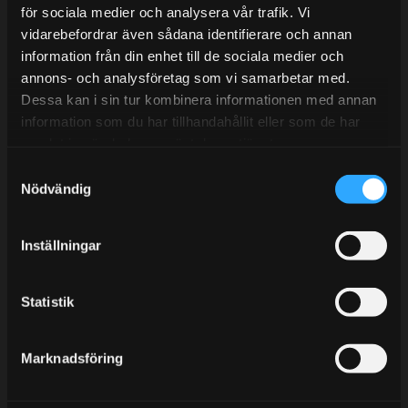
E-post:
info@streetperformance.se
för sociala medier och analysera vår trafik. Vi
vidarebefordrar även sådana identifierare och annan
information från din enhet till de sociala medier och
annons- och analysföretag som vi samarbetar med.
Dessa kan i sin tur kombinera informationen med annan
information som du har tillhandahållit eller som de har
BLOG
samlat in när du har använt deras tjänster.
KUNSKAPSCENTER
S
Nödvändig
KONTAKTA OSS
a
m
CUSTOMER SERVICE
t
Inställningar
MY PAGES
y
c
k
Statistik
e
s
Marknadsföring
v
a