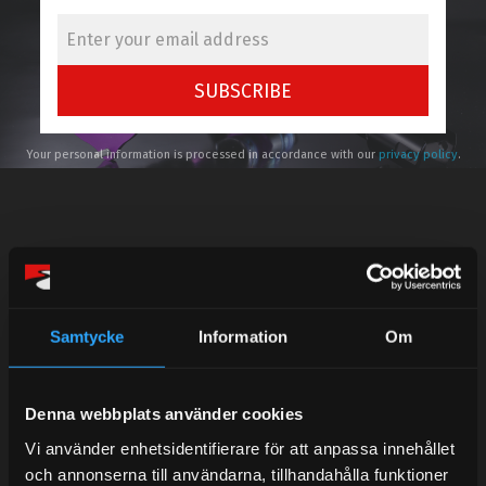
SUBSCRIBE
Your personal information is processed in accordance with our
privacy policy
.
Telefonsupport:
Samtycke
Information
Om
Mån-Tors: 10:30-15:00
Lunchstängt 12:00-13:00
Denna webbplats använder cookies
Tel: 031- 51 66 60
Vi använder enhetsidentifierare för att anpassa innehållet
och annonserna till användarna, tillhandahålla funktioner