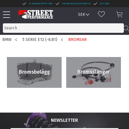
14 DAGARS ÖPPET KÖP
TRYGGA BETALALTERNATIV
EST 2004
Menu
FAVORITES
BAS
BMW
5 SERIE E12 (-6.81)
BROMSAR
Bromsbelägg
Bromsslangar
NEWSLETTER