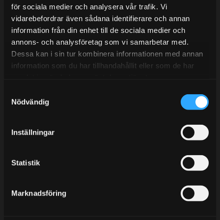
E-post:
info@streetperformance.se
för sociala medier och analysera vår trafik. Vi
vidarebefordrar även sådana identifierare och annan
information från din enhet till de sociala medier och
annons- och analysföretag som vi samarbetar med.
Dessa kan i sin tur kombinera informationen med annan
information som du har tillhandahållit eller som de har
BLOG
samlat in när du har använt deras tjänster.
KUNSKAPSCENTER
S
Nödvändig
KONTAKTA OSS
a
m
CUSTOMER SERVICE
t
Inställningar
MY PAGES
y
c
k
Statistik
e
s
Marknadsföring
v
a