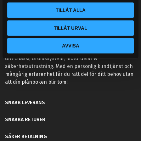
l
TILLÅT ALLA
TILLÅT URVAL
VÅR AFFÄRSIDÉ ÄR ENKEL:
Handlar du hos Street Performance så höjer du
AVVISA
prestandan på din bil. Vi tillhandahåller rätt delar för
ditt chassi, bromssystem, motordelar &
säkerhetsutrustning. Med en personlig kundtjänst och
mångårig erfarenhet får du rätt del för ditt behov utan
att din plånboken blir tom!
SNABB LEVERANS
SNABBA RETURER
SÄKER BETALNING