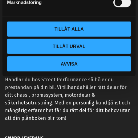
Marknadsföring
v
a
l
TILLÅT ALLA
TILLÅT URVAL
AVVISA
VÅR AFFÄRSIDÉ ÄR ENKEL:
Handlar du hos Street Performance så höjer du
prestandan på din bil. Vi tillhandahåller rätt delar för
ditt chassi, bromssystem, motordelar &
säkerhetsutrustning. Med en personlig kundtjänst och
mångårig erfarenhet får du rätt del för ditt behov utan
att din plånboken blir tom!