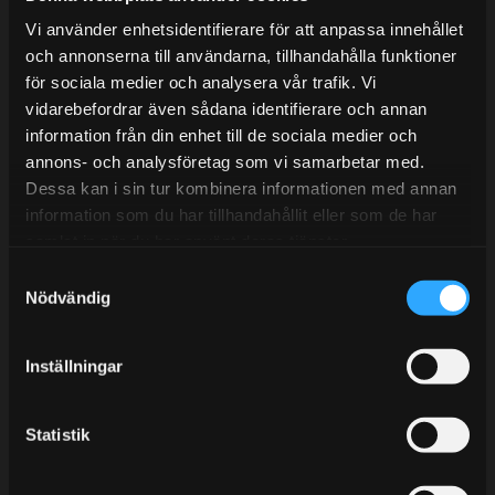
Mån-Tors: 10:30-15:00
Vi använder enhetsidentifierare för att anpassa innehållet
Lunchstängt 12:00-13:00
och annonserna till användarna, tillhandahålla funktioner
för sociala medier och analysera vår trafik. Vi
Tel: 031- 51 66 60
vidarebefordrar även sådana identifierare och annan
information från din enhet till de sociala medier och
E-post:
info@streetperformance.se
annons- och analysföretag som vi samarbetar med.
Dessa kan i sin tur kombinera informationen med annan
information som du har tillhandahållit eller som de har
samlat in när du har använt deras tjänster.
S
BLOG
Nödvändig
a
m
KUNSKAPSCENTER
t
Inställningar
KONTAKTA OSS
y
CUSTOMER SERVICE
c
k
Statistik
MY PAGES
e
s