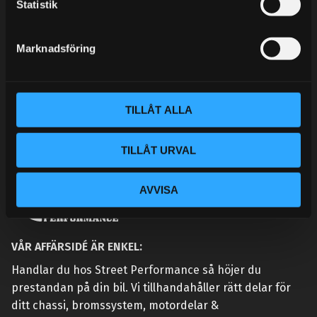
k
Statistik
KONTAKTA OSS
e
CUSTOMER SERVICE
s
Marknadsföring
MY PAGES
v
a
l
TILLÅT ALLA
TILLÅT URVAL
AVVISA
VÅR AFFÄRSIDÉ ÄR ENKEL:
Handlar du hos Street Performance så höjer du
prestandan på din bil. Vi tillhandahåller rätt delar för
ditt chassi, bromssystem, motordelar &