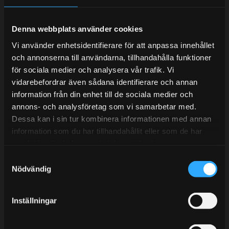
Denna webbplats använder cookies
Telefonsupport:
Vi använder enhetsidentifierare för att anpassa innehållet
och annonserna till användarna, tillhandahålla funktioner
Mån-Tors: 10:30-15:00
för sociala medier och analysera vår trafik. Vi
vidarebefordrar även sådana identifierare och annan
Lunchstängt 12:00-13:00
information från din enhet till de sociala medier och
annons- och analysföretag som vi samarbetar med.
Tel: 031- 51 66 60
Dessa kan i sin tur kombinera informationen med annan
E-post:
info@streetperformance.se
information som du har tillhandahållit eller som de har
samlat in när du har använt deras tjänster.
S
Nödvändig
a
m
t
BLOG
Inställningar
y
KUNSKAPSCENTER
c