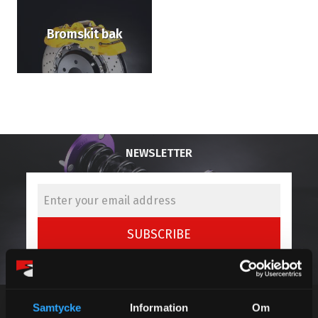
Bromskit bak
NEWSLETTER
SUBSCRIBE
Your personal information is processed in accordance with our
privacy policy
.
Samtycke
Information
Om