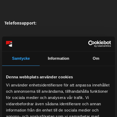
Telefonsupport:
Mån-Tors: 10:30-15:00
Lunchstängt 12:00-13:00
Samtycke
Information
Om
Tel: 031- 51 66 60
E-post:
info@streetperformance.se
Denna webbplats använder cookies
Vi använder enhetsidentifierare för att anpassa innehållet
och annonserna till användarna, tillhandahålla funktioner
för sociala medier och analysera vår trafik. Vi
vidarebefordrar även sådana identifierare och annan
BLOG
information från din enhet till de sociala medier och
annons- och analysföretag som vi samarbetar med.