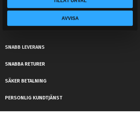
TILLÅT URVAL
ditt chassi, bromssystem, motordelar &
säkerhetsutrustning. Med en personlig kundtjänst och
AVVISA
mångårig erfarenhet får du rätt del för ditt behov utan
att din plånboken blir tom!
SNABB LEVERANS
SNABBA RETURER
SÄKER BETALNING
PERSONLIG KUNDTJÄNST