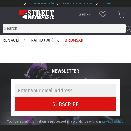
14 DAGARS ÖPPET KÖP
TRYGGA BETALALTERNATIV
EST 2004
Menu
FAVORITES
BAS
RENAULT
RAPID (98-)
BROMSAR
NEWSLETTER
SUBSCRIBE
Your personal information is processed in accordance with our
privacy policy
.