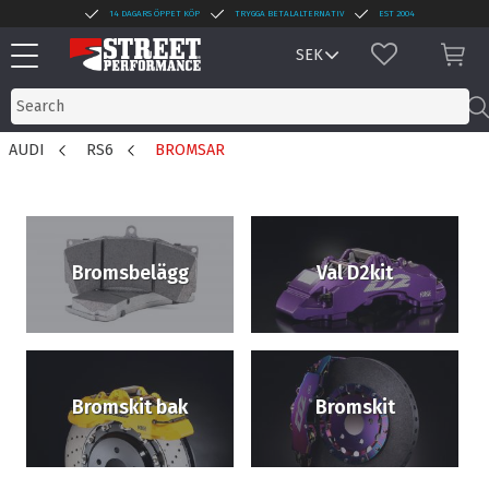
14 DAGARS ÖPPET KÖP
TRYGGA BETALALTERNATIV
EST 2004
Menu
FAVORITES
BAS
AUDI
RS6
BROMSAR
Bromsbelägg
Val D2kit
Bromskit bak
Bromskit