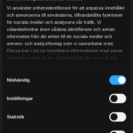
Mån-Tors: 10:30-15:00
Vi använder enhetsidentifierare för att anpassa innehållet
Lunchstängt 12:00-13:00
och annonserna till användarna, tillhandahålla funktioner
för sociala medier och analysera vår trafik. Vi
Tel: 031- 51 66 60
vidarebefordrar även sådana identifierare och annan
information från din enhet till de sociala medier och
E-post:
info@streetperformance.se
annons- och analysföretag som vi samarbetar med.
Dessa kan i sin tur kombinera informationen med annan
information som du har tillhandahållit eller som de har
samlat in när du har använt deras tjänster.
S
BLOG
Nödvändig
a
m
KUNSKAPSCENTER
t
Inställningar
KONTAKTA OSS
y
CUSTOMER SERVICE
c
k
Statistik
MY PAGES
e
s