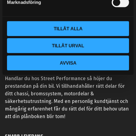
Marknadsföring
v
a
l
TILLÅT ALLA
TILLÅT URVAL
AVVISA
VÅR AFFÄRSIDÉ ÄR ENKEL:
Handlar du hos Street Performance så höjer du
prestandan på din bil. Vi tillhandahåller rätt delar för
ditt chassi, bromssystem, motordelar &
säkerhetsutrustning. Med en personlig kundtjänst och
mångårig erfarenhet får du rätt del för ditt behov utan
att din plånboken blir tom!